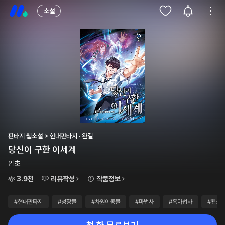
소설
판타지 웹소설 > 현대판타지 · 완결
당신이 구한 이세계
암초
3.9천
리뷰작성
작품정보
#현대판타지
#성장물
#차원이동물
#마법사
#흑마법사
#웹소