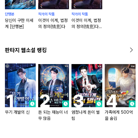
단행본
작가의 작품
작가의 작품
당신이 구한 이세
이것이 이계, 법정
이것이 이계, 법정
계 [단행본]
의 정의(情意)다
의 정의(情意)다
[단행본]
판타지 웹소설 랭킹
무기 개발의 신
돈 되는 재능이 너
엄청나게 돈이 벌
가족에게 500억
무 많음
림
을 숨김