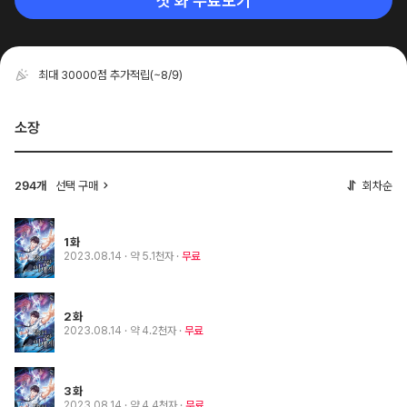
첫 화 무료보기
최대 30000점 추가적립
(~8/9)
소장
선택 구매
회차순
294개
1화
2023.08.14
· 약 5.1천자
무료
2화
2023.08.14
· 약 4.2천자
무료
3화
2023.08.14
· 약 4.4천자
무료