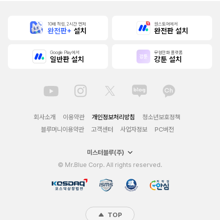
10배 적립, 2시간 먼저
원스토어에서
완전판+
설치
완전판 설치
Google Play에서
무협만화 플랫폼
일반판 설치
강툰 설치
회사소개
이용약관
개인정보처리방침
청소년보호정책
블루머니이용약관
고객센터
사업자정보
PC버전
미스터블루(주)
© Mr.Blue Corp. All rights reserved.
TOP