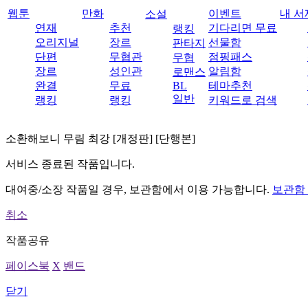
웹툰
만화
이벤트
내 서
소설
연재
추천
기다리면 무료
랭킹
오리지널
장르
선물함
판타지
단편
무협관
점핑패스
무협
장르
성인관
알림함
로맨스
완결
무료
BL
테마추천
일반
랭킹
랭킹
키워드로 검색
소환해보니 무림 최강 [개정판] [단행본]
서비스 종료된 작품입니다.
대여중/소장 작품일 경우, 보관함에서 이용 가능합니다.
보관함
취소
작품공유
페이스북
X
밴드
닫기