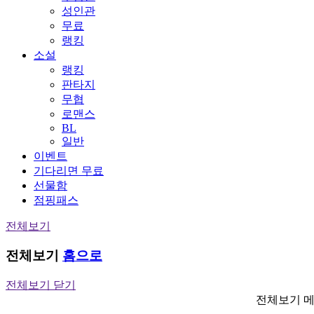
성인관
무료
랭킹
소설
랭킹
판타지
무협
로맨스
BL
일반
이벤트
기다리면 무료
선물함
점핑패스
전체보기
전체보기
홈으로
전체보기 닫기
전체보기 