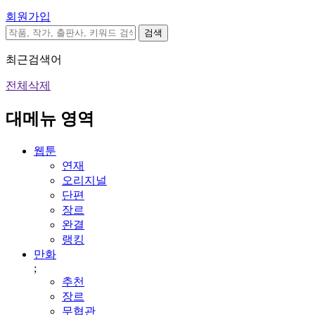
회원가입
검색
최근검색어
전체삭제
대메뉴 영역
웹툰
연재
오리지널
단편
장르
완결
랭킹
만화
;
추천
장르
무협관