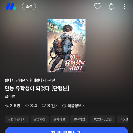
소설
판타지 단행본 > 현대판타지 · 완결
만능 유학생이 되었다 [단행본]
탈주병
2.6만
3.4
8 건
작품정보
#현대판타지
#먼치킨
#회귀물
#유쾌함
#2만~3만원
#5권~1