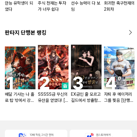
만능 유학생이 되
주식 천재는 투자
선수 능력이 다 보
회귀한 축구천재의
었다
가 너무 쉽다
임
2회차
판타지 단행본 랭킹
배달 기사는 나 홀
SSSSS급 무신의
EX급인 줄 모르고
자퇴 후 메이저리
로 탑 밖에서 강해
유산을 얻었다! [단
길드에서 방출함
그를 찢음 [단행
진다 [단행본]
행본]
[단행본]
본]
10배 적립, 2시간 먼저
원스토어에서