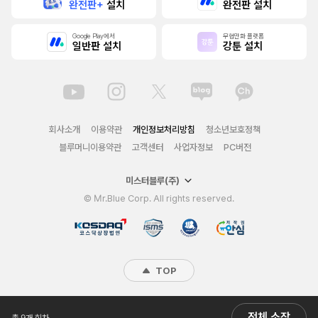
완전판+
설치
완전판 설치
Google Play에서
무협만화 플랫폼
일반판 설치
강툰 설치
회사소개
이용약관
개인정보처리방침
청소년보호정책
블루머니이용약관
고객센터
사업자정보
PC버전
미스터블루(주)
© Mr.Blue Corp. All rights reserved.
TOP
전체 소장
총 9개 회차