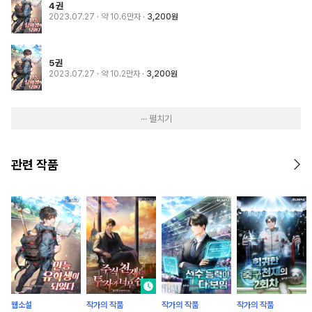
4권
2023.07.27
· 약 10.6만자
3,200원
5권
2023.07.27
· 약 10.2만자
3,200원
··· 펼치기
관련 작품
웹소설
작가의 작품
작가의 작품
작가의 작품