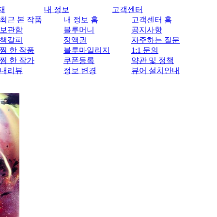
재
내 정보
고객센터
최근 본 작품
내 정보 홈
고객센터 홈
보관함
블루머니
공지사항
책갈피
정액권
자주하는 질문
찜 한 작품
블루마일리지
1:1 문의
찜 한 작가
쿠폰등록
약관 및 정책
내리뷰
정보 변경
뷰어 설치안내