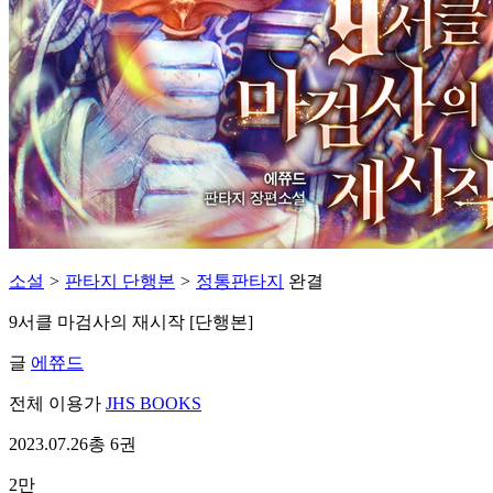
소설
>
판타지 단행본
>
정통판타지
완결
9서클 마검사의 재시작 [단행본]
글
에쮸드
전체 이용가
JHS BOOKS
2023.07.26
총 6권
2만