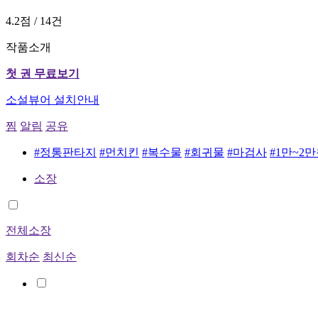
4.2점 / 14건
작품소개
첫 권 무료보기
소설뷰어 설치안내
찜
알림
공유
#정통판타지
#먼치킨
#복수물
#회귀물
#마검사
#1만~2
소장
전체소장
회차순
최신순