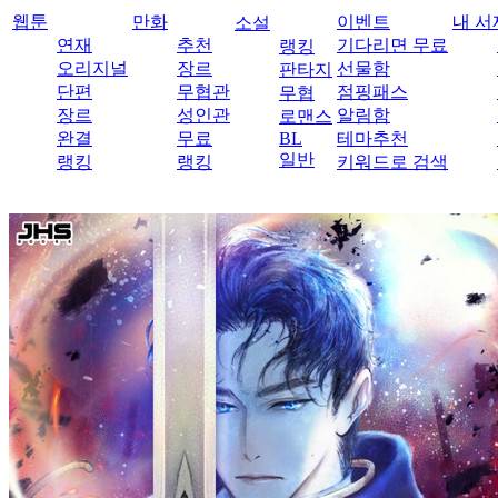
웹툰
만화
이벤트
내 서
소설
연재
추천
기다리면 무료
랭킹
오리지널
장르
선물함
판타지
단편
무협관
점핑패스
무협
장르
성인관
알림함
로맨스
완결
무료
BL
테마추천
일반
랭킹
랭킹
키워드로 검색