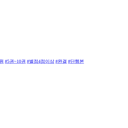
만원
#5권~10권
#별점4점이상
#완결
#단행본