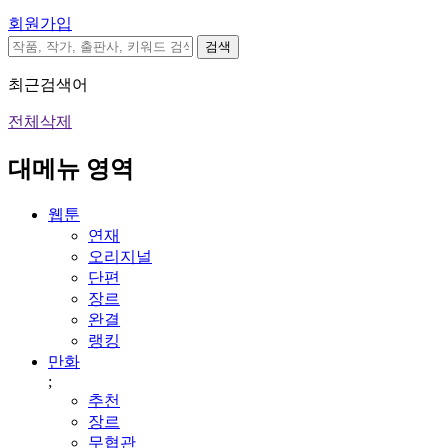
회원가입
검색
최근검색어
전체삭제
대메뉴 영역
웹툰
연재
오리지널
단편
장르
완결
랭킹
만화
;
추천
장르
무협관