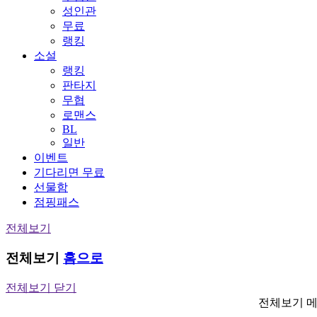
성인관
무료
랭킹
소설
랭킹
판타지
무협
로맨스
BL
일반
이벤트
기다리면 무료
선물함
점핑패스
전체보기
전체보기
홈으로
전체보기 닫기
전체보기 