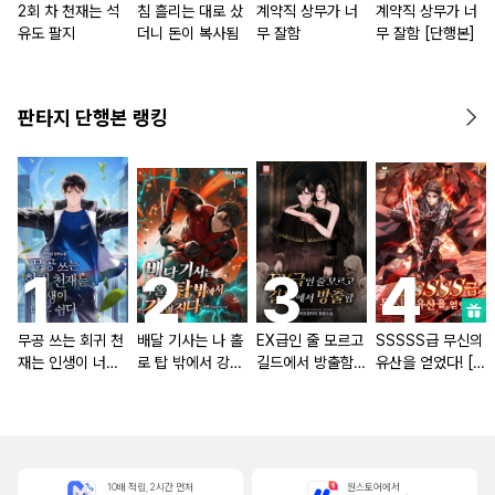
2회 차 천재는 석
침 흘리는 대로 샀
계약직 상무가 너
계약직 상무가 너
유도 팔지
더니 돈이 복사됨
무 잘함
무 잘함 [단행본]
판타지 단행본 랭킹
무공 쓰는 회귀 천
배달 기사는 나 홀
EX급인 줄 모르고
SSSSS급 무신의
재는 인생이 너무
로 탑 밖에서 강해
길드에서 방출함
유산을 얻었다! [단
쉽다 [단행본]
진다 [단행본]
[단행본]
행본]
10배 적립, 2시간 먼저
원스토어에서