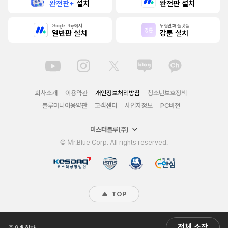
완전판+
설치
완전판 설치
Google Play에서
무협만화 플랫폼
일반판 설치
강툰 설치
회사소개
이용약관
개인정보처리방침
청소년보호정책
블루머니이용약관
고객센터
사업자정보
PC버전
미스터블루(주)
© Mr.Blue Corp. All rights reserved.
TOP
전체 소장
총 9개 회차