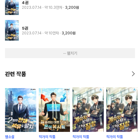
4권
2023.07.14
· 약 10.3만자
3,200원
5권
2023.07.14
· 약 10만자
3,200원
··· 펼치기
관련 작품
웹소설
작가의 작품
작가의 작품
작가의 작품