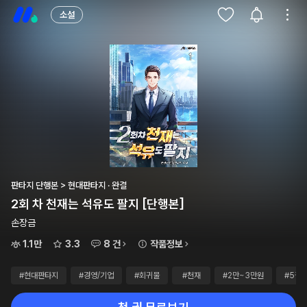
소설
판타지 단행본 > 현대판타지 · 완결
2회 차 천재는 석유도 팔지 [단행본]
손장금
1.1만
3.3
8 건
작품정보
#현대판타지
#경영/기업
#회귀물
#천재
#2만~3만원
#5권~