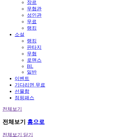
장르
무협관
성인관
무료
랭킹
소설
랭킹
판타지
무협
로맨스
BL
일반
이벤트
기다리면 무료
선물함
점핑패스
전체보기
전체보기
홈으로
전체보기 닫기