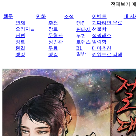
전체보기 
웹툰
만화
이벤트
내 서
소설
연재
추천
기다리면 무료
랭킹
오리지널
장르
선물함
판타지
단편
무협관
점핑패스
무협
장르
성인관
알림함
로맨스
완결
무료
BL
테마추천
일반
랭킹
랭킹
키워드로 검색