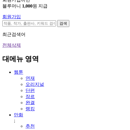
블루머니
1,000
원 지급
회원가입
검색
최근검색어
전체삭제
대메뉴 영역
웹툰
연재
오리지널
단편
장르
완결
랭킹
만화
;
추천