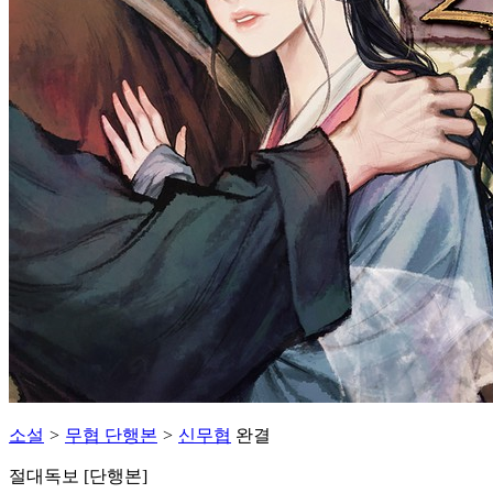
소설
>
무협 단행본
>
신무협
완결
절대독보 [단행본]