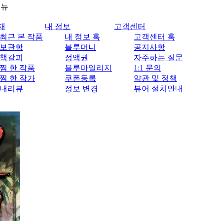
메뉴
재
내 정보
고객센터
최근 본 작품
내 정보 홈
고객센터 홈
보관함
블루머니
공지사항
책갈피
정액권
자주하는 질문
찜 한 작품
블루마일리지
1:1 문의
찜 한 작가
쿠폰등록
약관 및 정책
내리뷰
정보 변경
뷰어 설치안내