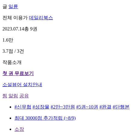
글
일륜
전체 이용가
데일리북스
2023.07.14
총 9권
1.6만
3.7점 / 3건
작품소개
첫 권 무료보기
소설뷰어 설치안내
찜
알림
공유
#신무협
#성장물
#2만~3만원
#5권~10권
#완결
#단행본
최대 30000점 추가적립
(~8/9)
소장