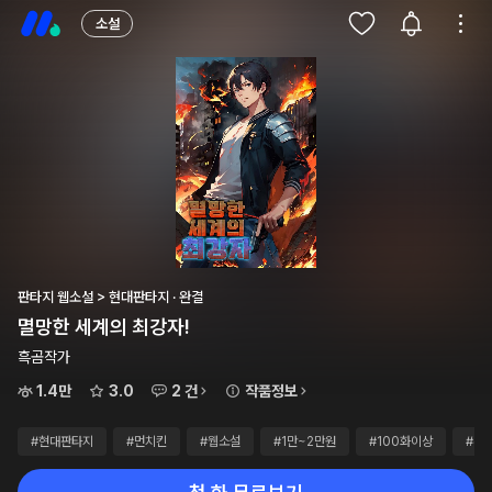
소설
판타지 웹소설 > 현대판타지 · 완결
멸망한 세계의 최강자!
흑곰작가
1.4만
3.0
2 건
작품정보
#현대판타지
#먼치킨
#웹소설
#1만~2만원
#100화이상
#무