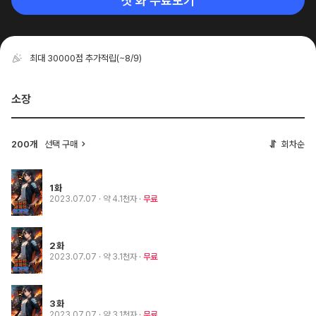
첫 화 무료보기
최대 30000점 추가적립
(~8/9)
소장
200개
선택 구매
회차순
1화
2023.07.07
· 약 4.1천자
무료
2화
2023.07.07
· 약 3.1천자
무료
3화
2023.07.07
· 약 3.1천자
무료