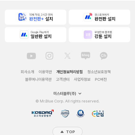
10배 적립, 2시간 먼저
원스토어에서
완전판+
설치
완전판 설치
Google Play에서
무협만화 플랫폼
일반판 설치
강툰 설치
회사소개
이용약관
개인정보처리방침
청소년보호정책
블루머니이용약관
고객센터
사업자정보
PC버전
미스터블루(주)
© Mr.Blue Corp. All rights reserved.
TOP