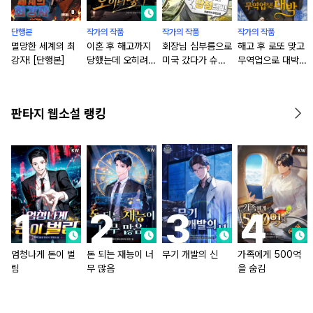
단행본
작가의 작품
작가의 작품
작가의 작품
멸망한 세계의 최
이혼 후 해고까지
회장님 심부름으로
해고 후 로또 맞고
강자! [단행본]
당했는데 오히려
미국 갔다가 슈퍼
무역업으로 대박!
좋아
볼에 당첨됐다! [단
[단행본]
행본]
판타지 웹소설 랭킹
엄청나게 돈이 벌
돈 되는 재능이 너
무기 개발의 신
가족에게 500억
림
무 많음
을 숨김