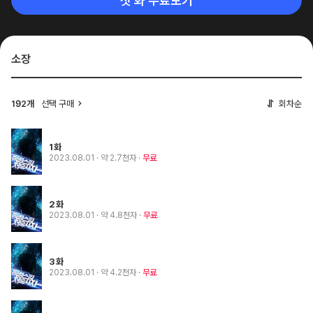
첫 화 무료보기
소장
선택 구매
회차순
192개
1화
2023.08.01
· 약 2.7천자
무료
2화
2023.08.01
· 약 4.8천자
무료
3화
2023.08.01
· 약 4.2천자
무료