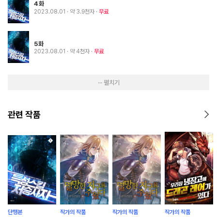
4화
2023.08.01
· 약 3.9천자
무료
5화
2023.08.01
· 약 4천자
무료
··· 펼치기
관련 작품
단행본
작가의 작품
작가의 작품
작가의 작품