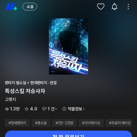
소설
판타지 웹소설 > 현대판타지 · 완결
특성스킬 저승사자
고랭지
1.3만
4.0
1 건
작품정보
#현대판타지
#웹소설
#1만~2만원
#100화이상
#무료10개이상