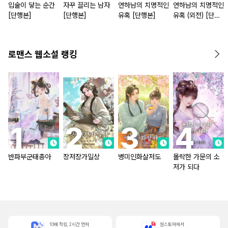
입술이 닿는 순간
자꾸 끌리는 남자
연하남의 치명적인
연하남의 치명적인
[단행본]
[단행본]
유혹 [단행본]
유혹 (외전) [단행
본]
로맨스 웹소설 랭킹
반파부군태총아
장저장가일상
병미인화살저도
몰락한 가문의 소
저가 되다
10배 적립, 2시간 먼저
원스토어에서