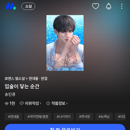
소설
로맨스 웹소설 > 현대물 · 완결
입술이 닿는 순간
송진경
1천
리뷰작성
작품정보
#현대물
#계약연애/결혼
#나이차이
#첫사랑
#능력남
#다정남