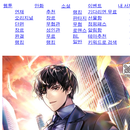
웹툰
만화
이벤트
내 서
소설
연재
추천
기다리면 무료
랭킹
오리지널
장르
선물함
판타지
단편
무협관
점핑패스
무협
장르
성인관
알림함
로맨스
완결
무료
BL
테마추천
일반
랭킹
랭킹
키워드로 검색