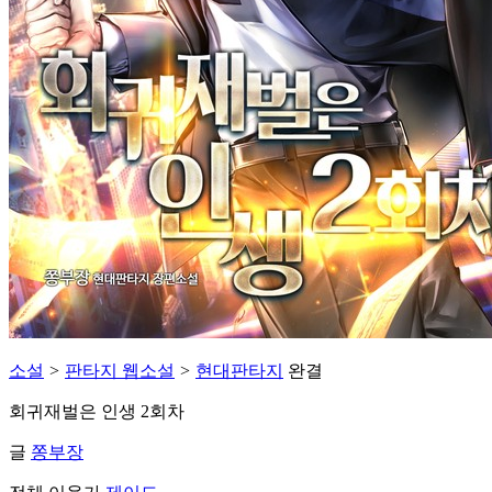
소설
>
판타지 웹소설
>
현대판타지
완결
회귀재벌은 인생 2회차
글
쫑부장