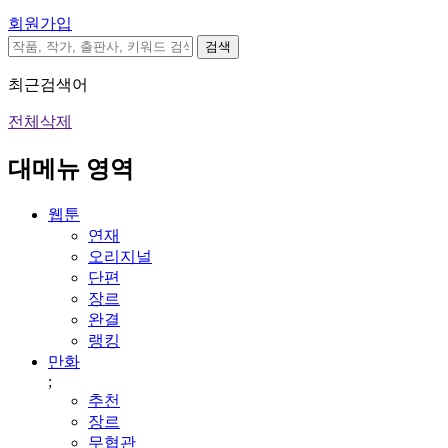
회원가입
검색
최근검색어
전체삭제
대메뉴 영역
웹툰
연재
오리지널
단편
장르
완결
랭킹
만화
;
추천
장르
무협관