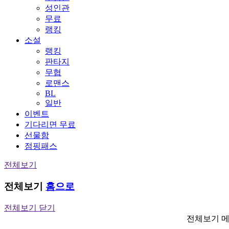
성인관
무료
랭킹
소설
랭킹
판타지
무협
로맨스
BL
일반
이벤트
기다리면 무료
선물함
점핑패스
전체보기
전체보기
홈으로
전체보기 닫기
전체보기 