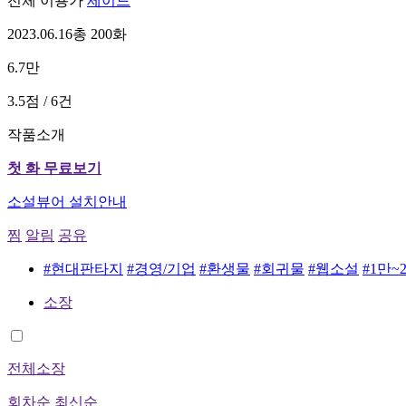
전체 이용가
제이드
2023.06.16
총 200화
6.7만
3.5점 / 6건
작품소개
첫 화 무료보기
소설뷰어 설치안내
찜
알림
공유
#현대판타지
#경영/기업
#환생물
#회귀물
#웹소설
#1만~
소장
전체소장
회차순
최신순