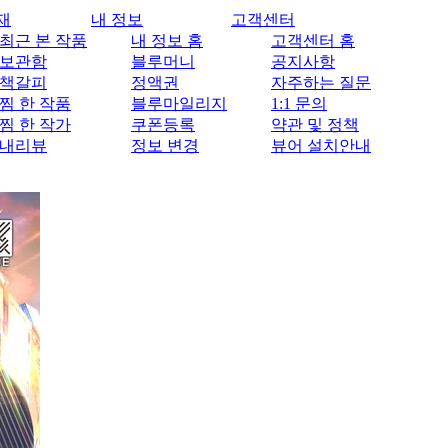
재
내 정보
고객센터
최근 본 작품
내 정보 홈
고객센터 홈
보관함
블루머니
공지사항
책갈피
정액권
자주하는 질문
찜 한 작품
블루마일리지
1:1 문의
찜 한 작가
쿠폰등록
약관 및 정책
내리뷰
정보 변경
뷰어 설치안내