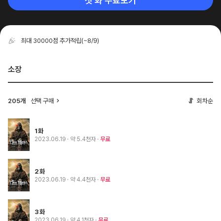
첫 화 무료보기
최대 30000점 추가적립
(~8/9)
소장
205개
선택 구매
회차순
1화
2023.06.19
· 약 5.4천자
무료
2화
2023.06.19
· 약 4.4천자
무료
3화
2023.06.19
· 약 4.1천자
무료