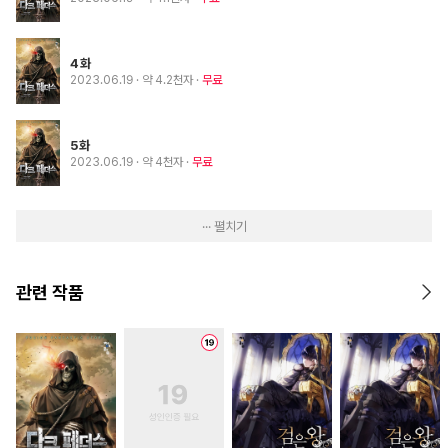
4화
2023.06.19
· 약 4.2천자
무료
5화
2023.06.19
· 약 4천자
무료
··· 펼치기
관련 작품