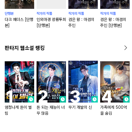
단행본
작가의 작품
작가의 작품
작가의 작품
다크 페더스 [단행
인외마경 광룡투희
검은 왕 : 마검의
검은 왕 : 마검의
본]
[단행본]
주인
주인 [단행본]
판타지 웹소설 랭킹
엄청나게 돈이 벌
돈 되는 재능이 너
무기 개발의 신
가족에게 500억
림
무 많음
을 숨김