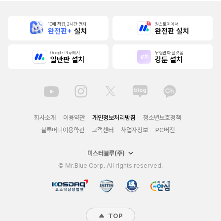
10배 적립, 2시간 먼저
원스토어에서
완전판+
설치
완전판 설치
Google Play에서
무협만화 플랫폼
일반판 설치
강툰 설치
회사소개
이용약관
개인정보처리방침
청소년보호정책
블루머니이용약관
고객센터
사업자정보
PC버전
미스터블루(주)
© Mr.Blue Corp. All rights reserved.
TOP