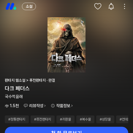
소설
판타지 웹소설 > 퓨전판타지 · 완결
다크 페더스
국수먹을래
1.5천
리뷰작성
작품정보
#정통판타지
#퓨전판타지
#귀환물
#복수물
#성장물
#언데드