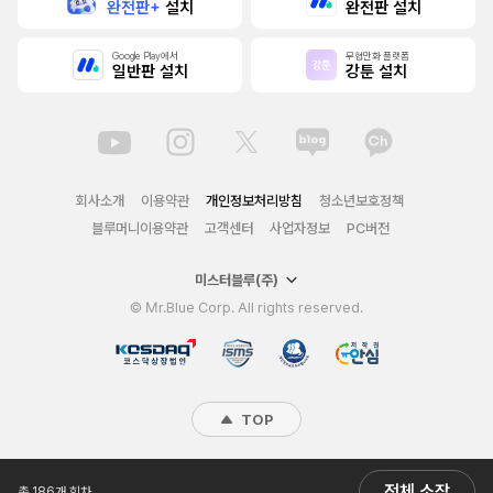
완전판+
설치
완전판 설치
Google Play에서
무협만화 플랫폼
일반판 설치
강툰 설치
회사소개
이용약관
개인정보처리방침
청소년보호정책
블루머니이용약관
고객센터
사업자정보
PC버전
미스터블루(주)
© Mr.Blue Corp. All rights reserved.
TOP
전체 소장
총 186개 회차