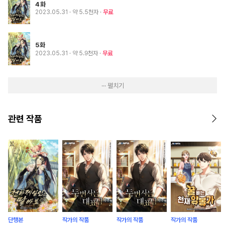
4화
2023.05.31
· 약 5.5천자
무료
5화
2023.05.31
· 약 5.9천자
무료
··· 펼치기
관련 작품
단행본
작가의 작품
작가의 작품
작가의 작품