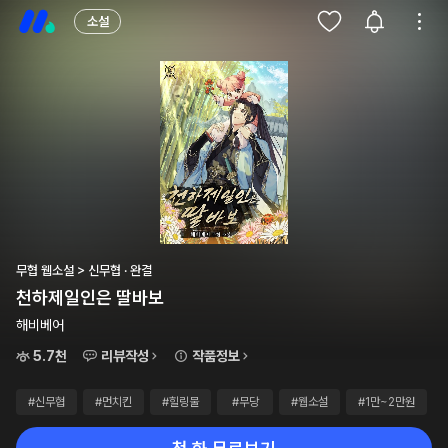
소설
무협 웹소설 > 신무협 · 완결
천하제일인은 딸바보
해비베어
5.7천
리뷰작성
작품정보
#신무협
#먼치킨
#힐링물
#무당
#웹소설
#1만~2만원