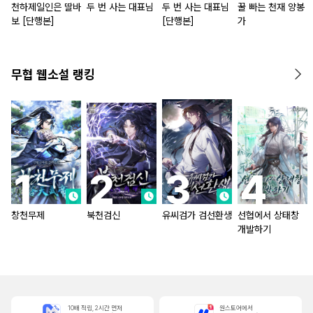
천하제일인은 딸바
두 번 사는 대표님
두 번 사는 대표님
꿀 빠는 천재 양봉
보 [단행본]
[단행본]
가
무협 웹소설 랭킹
창천무제
북천검신
유씨검가 검선환생
선협에서 상태창
개발하기
10배 적립, 2시간 먼저
원스토어에서