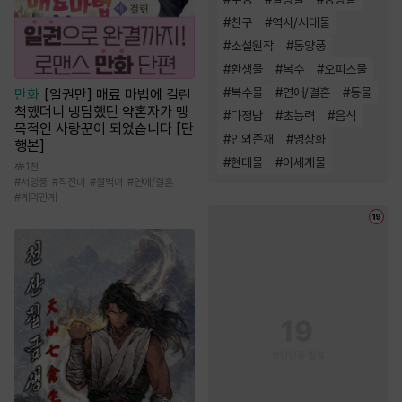
#
친구
#
역사/시대물
#
소설원작
#
동양풍
#
환생물
#
복수
#
오피스물
#
복수물
#
연애/결혼
#
동물
만화
[일권만] 매료 마법에 걸린
척했더니 냉담했던 약혼자가 맹
#
다정남
#
초능력
#
음식
목적인 사랑꾼이 되었습니다 [단
#
인외존재
#
영상화
행본]
#
현대물
#
이세계물
1천
#
서양풍
#
직진녀
#
철벽녀
#
연애/결혼
#
계약관계