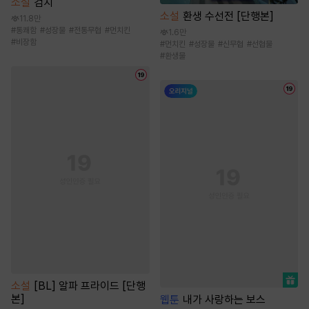
소설
검치
소설
환생 수선전 [단행본]
11.8만
#
통쾌함
#
성장물
#
전통무협
#
먼치킨
1.6만
#
비장함
#
먼치킨
#
성장물
#
신무협
#
선협물
#
환생물
소설
[BL] 알파 프라이드 [단행
본]
웹툰
내가 사랑하는 보스