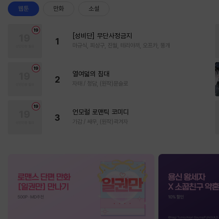
웹툰
만화
소설
[성비단] 무단사정금지
1
마규식, 피상구, 진월, 테리야끼, 오프카, 뚱개
열여덟의 침대
2
자태 / 청담, (원작)문슬로
언모럴 로맨틱 코미디
3
가감 / 쌔우, (원작)곽겨자