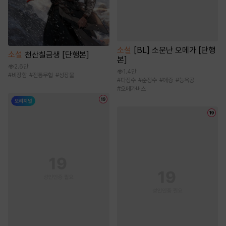
소설
[BL] 소문난 오메가 [단행
소설
천산칠금생 [단행본]
본]
2.6만
1.4만
#
비장함
#
전통무협
#
성장물
#
다정수
#
순정수
#
애증
#
능욕공
#
오메가버스