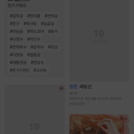
인기 키워드
#
집착공
#
현대물
#
연하공
#
친구
#
짝사랑
#
능글공
#
미남공
#
하드코어
#
동거
#
다정수
#
미인수
#
츤데레수
#
상처수
#
강공
#
다정공
#
절륜공
#
대형견공
#
연상수
#
친구>연인
#
고수위
웹툰
쇄빙선
1천
#
개아가공
#
현대물
#
고수위
#
능욕공
#
감금/강제