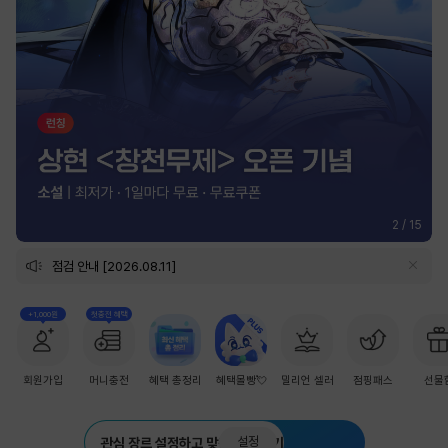
2
/
15
점검 안내 [2026.08.11]
+1,000원
첫충전 혜택
회원가입
머니충전
혜택 총정리
혜택몰빵💘
밀리언 셀러
점핑패스
선물
설정
관심 장르 설정하고 맞춤 추천 받기