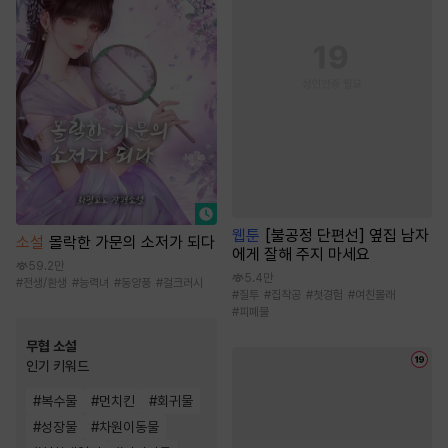
웹툰
[불공정 단편선] 옆집 남자
소설
몰락한 가문의 소저가 되다
에게 잘해 주지 마세요
59.2만
5.4만
#
전생/환생
#
능력녀
#
동양풍
#
걸크러시
#
질투
#
집착공
#
첫경험
#
여친몰래
#
피폐물
무협 소설
인기 키워드
#
복수물
#
먼치킨
#
회귀물
#
성장물
#
차원이동물