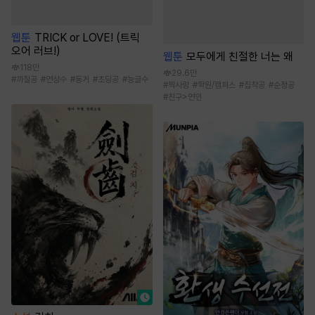
웹툰
TRICK or LOVE! (트릭
오어 러브!)
웹툰
모두에게 친절한 너는 왜
118만
29.6만
#
까칠공
#
연상수
#
동거
#
초딩공
#
능글수
#
짝사랑
#
학원/캠퍼스
#
집착공
#
순정공
#
친구>연인