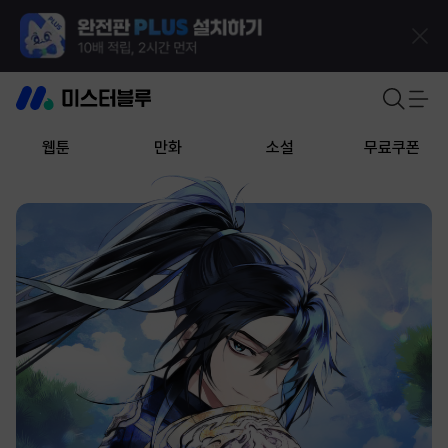
웹툰
만화
소설
무료쿠폰