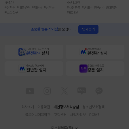
4.1만
61.3만
#
상처수
#
배틀연애
#
재벌공
#
집착공
#
사랑꾼공
#
변태수
#
연상수
#
다정공
#
소꿉친구
#
BDSM
연재문의
소중한 웹툰 작가님
을 모십니다.
10배 적립, 2시간 먼저
원스토어에서
완전판+
설치
완전판 설치
Google Play에서
무협만화 플랫폼
일반판 설치
강툰 설치
회사소개
이용약관
개인정보처리방침
청소년보호정책
블루머니이용약관
고객센터
사업자정보
PC버전
미스터블루(주)