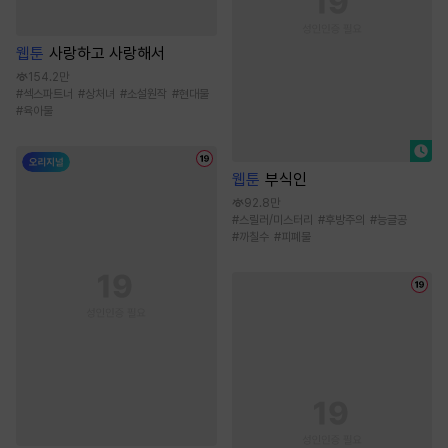
웹툰
사랑하고 사랑해서
154.2만
#
섹스파트너
#
상처녀
#
소설원작
#
현대물
#
육아물
웹툰
부식인
92.8만
#
스릴러/미스터리
#
후방주의
#
능글공
#
까칠수
#
피폐물