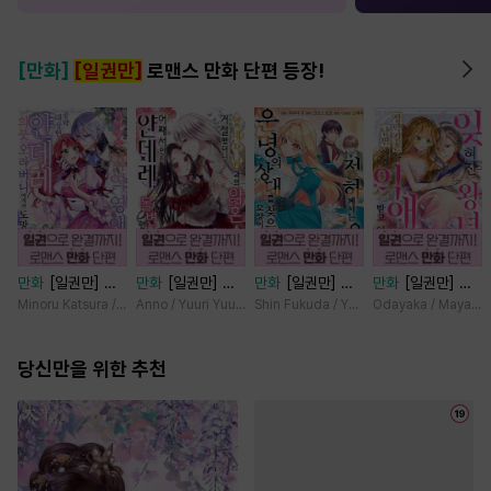
[만화]
[일권만]
로맨스 만화 단편 등장!
만화
[일권만] 기
만화
[일권만] 왕
만화
[일권만] 전
만화
[일권만] 잊
억상실 악역 영애
태자님과의 약혼을
하께서는 오늘도
혀진 왕녀지만 정
Minoru Katsura / Mizune
Anno / Yuuri Yuudachi
Shin Fukuda / Yoko Kurosu
Odayaka / Maya Ko
는 공략 대상인 얀
거절했더니 어째서
운명의 상대를 찾
략결혼 한 남편에
데레 의붓 오라버
인지 얀데레로 돌
으신 모양이네요
게 익애받고 있습
니에게서 도망칠
당신만을 위한 추천
변했습니다 [단행
(웃음) [단행본]
니다 [단행본]
수가 없다 [단행
본]
본]