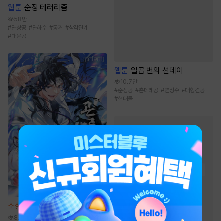
웹툰
순정 테러리즘
58만
#
연상공
#
연하수
#
동거
#
삼각관계
#
대물공
웹툰
일곱 번의 선데이
10.7만
#
순정공
#
츤데레공
#
연상수
#
대형견공
#
현대물
BL 소설
인기 키워드
#
강공
#
능욕공
#
미인공
#
첫사랑
#
다정공
#
일상물
#
순정공
#
상처수
#
사랑꾼공
#
집착공
소설
곤륜신기전 [단행본]
#
단정수
#
절륜공
8.3만