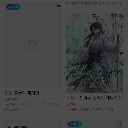
#
오만남
#
후회남
#
신파물
#
복수
#
현대물
웹툰
불굴의 챔피언
소설
선협에서 상태창 개발하기
571만
#
스폰물
#
감금/강제
#
다각관계
#
첫경험
7만
#
하드코어
#
선협물
#
성장물
#
먼치킨
#
신무협
BL 웹툰/만화