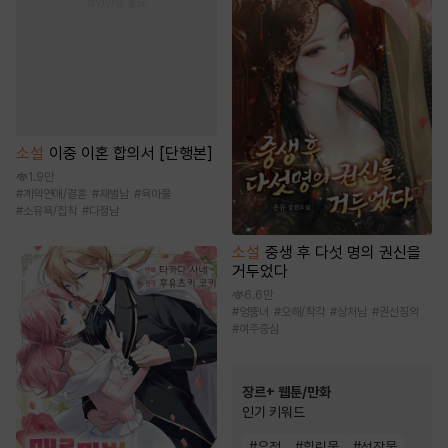
소설
이중 이혼 합의서 [단행본]
1.9만
#
계약연애/결혼
#
재벌남
#
육아물
#
소유욕/집착
#
다정남
소설
중생 후 다섯 명의 권신을
거두었다
6.6만
#
엉뚱녀
#
오해/착각
#
상처남
#
권선징악
#
여주중심
장르+ 웹툰/만화
인기 키워드
#
우정
#
힐링물
#
성장물