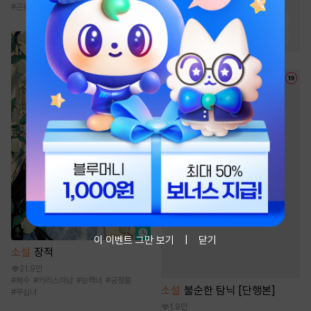
#
3인칭시점
#
오해/착각
#
곤륜
#
정파
#
선협물
#
신무협
#
미인수
#
능글공
#
달달물
#
다정수
#
연하공
#
순진수
이 이벤트 그만 보기
닫기
소설
장적
21.9만
#
복수
#
카리스마남
#
능력녀
#
궁정물
소설
불순한 탐닉 [단행본]
#
무심녀
1.9만