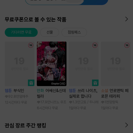
무료쿠폰으로 볼 수 있는 작품
기다리면 무료
선물
점핑패스
웹툰
부식인
만화
어쌔신&신데
웹툰
쓰리 나이츠,
소설
언로맨틱 페
렐라
실제로 합니다
로몬 테라피
92.8만
임애주
17.9만
나츠노 유조
1.3만
고토 / 두나래
1천
망랑독
12시간마다 무료
6시간마다 무료
1일마다 무료
1일마다 무료
관심 장르 주간 랭킹