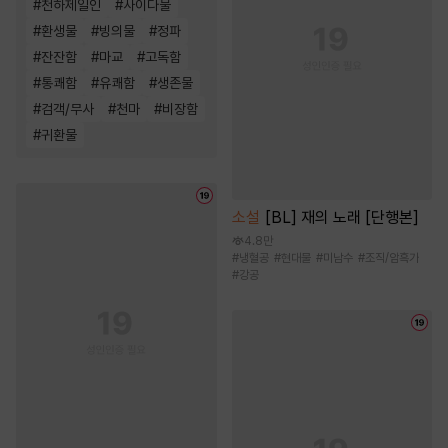
#
천하제일인
#
사이다물
#
환생물
#
빙의물
#
정파
#
잔잔함
#
마교
#
고독함
#
통쾌함
#
유쾌함
#
생존물
#
검객/무사
#
천마
#
비장함
#
귀환물
소설
[BL] 재의 노래 [단행본]
4.8만
#
냉혈공
#
현대물
#
미남수
#
조직/암흑가
#
강공