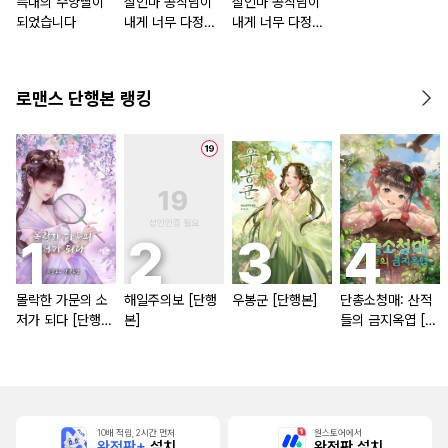
늑대의 수양딸이
살인마 공작님이
살인마 공작님이
되었습니다
내게 너무 다정하
내게 너무 다정하
다
다 [단행본]
로맨스 단행본 랭킹
몰락한 가문의 소
해일주의보 [단행
우봉군 [단행본]
단총소청매: 산적
저가 되다 [단행
본]
들의 금지옥엽 [단
본]
행본]
10배 적립, 2시간 먼저
원스토어에서
완전판+
설치
완전판 설치