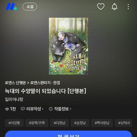
소설
로맨스 단행본 > 로맨스판타지 · 완결
늑대의 수양딸이 되었습니다 [단행본]
일리아나함
1천
리뷰작성
작품정보
#서양풍
#왕족/귀족
#다정남
#순정남
#짝사랑남
#상처녀