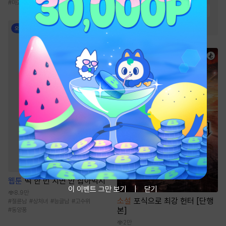
#
마교
#
코믹함
#
회귀물
#
유쾌함
#
학사
#
현대물
#
성장물
#
첫사랑
#
다정남
#
트라우마
웹툰
떡 한 번 치면 안 잡아먹지
이 이벤트 그만 보기
닫기
8.9만
소설
포식으로 최강 헌터 [단행
#
절륜남
#
상처녀
#
능글남
#
고수위
본]
#
동양풍
2만