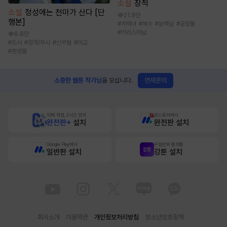
소설
장적
소설
청성에는 천마가 산다 [단
21.9만
행본]
#
계략녀
#
복수
#
능력남
#
궁정물
#
카리스마남
8.8만
#
도사
#
검객/무사
#
신무협
#
마교
#
환생물
연재문의
소중한 웹툰 작가님
을 모십니다.
10배 적립, 2시간 먼저
원스토어에서
완전판+
설치
완전판 설치
Google Play에서
무협만화 플랫폼
일반판 설치
강툰 설치
회사소개
이용약관
개인정보처리방침
청소년보호정책