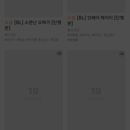
소설
[BL] 언페어 헤이터 [단행
소설
[BL] 소문난 오메가 [단행
본]
본]
3.5만
1.4만
#
피폐물
#
상처수
#
미인수
#
순정수
#
호구수
#
광공
#
사건물
#
소심수
#
감금
#
애절물