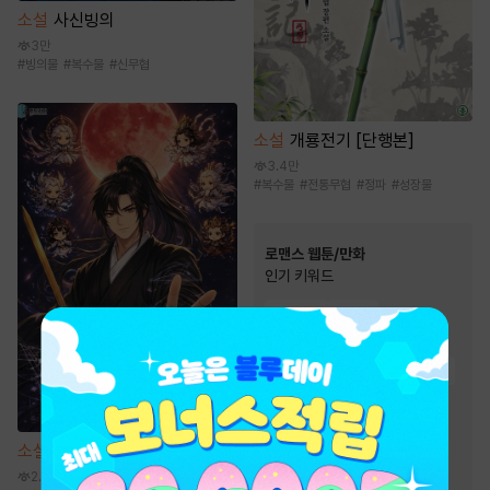
소설
사신빙의
3만
#
빙의물
#
복수물
#
신무협
소설
개룡전기 [단행본]
3.4만
#
복수물
#
전통무협
#
정파
#
성장물
로맨스 웹툰/만화
인기 키워드
#
직진녀
#
친구
#
역사/시대물
#
연애/결혼
#
힐링물
#
서양풍
#
능글남
#
동거
#
친구>연인
#
까칠남
#
재벌남
소설
무공 파훼법의 천재
#
오피스물
#
재회물
2.9만
#
짝사랑
#
계약관계