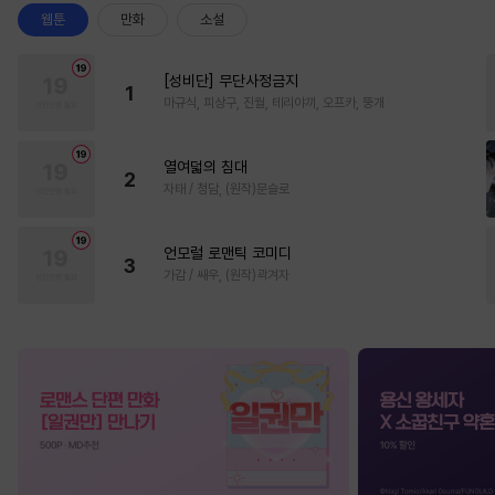
웹툰
만화
소설
[성비단] 무단사정금지
1
마규식, 피상구, 진월, 테리야끼, 오프카, 뚱개
열여덟의 침대
2
자태 / 청담, (원작)문슬로
언모럴 로맨틱 코미디
3
가감 / 쌔우, (원작)곽겨자