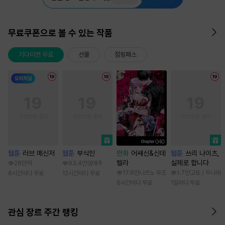
무료쿠폰으로 볼 수 있는 작품
기다리면 무료
선물
점핑패스
웹툰
러브 메신저
웹툰
부식인
만화
어쌔신&신데
웹툰
쓰리 나이츠,
렐라
실제로 합니다
28만
딱
93.4만
임애주
17.9만
나츠노 유조
1.7만
고토 / 두나래
8시간마다 무료
12시간마다 무료
6시간마다 무료
1일마다 무료
관심 장르 주간 랭킹