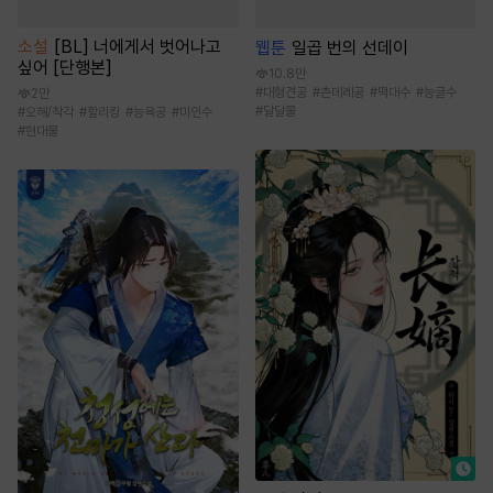
소설
[BL] 너에게서 벗어나고
웹툰
일곱 번의 선데이
싶어 [단행본]
10.8만
#
대형견공
#
츤데레공
#
떡대수
#
능글수
2만
#
달달물
#
오해/착각
#
할리킹
#
능욕공
#
미인수
#
현대물