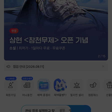
2
/
15
점검 안내 [2026.08.11]
+1,000원
첫충전 혜택
회원가입
머니충전
혜택 총정리
혜택몰빵💘
밀리언 셀러
점핑패스
선물
설정
관심 장르 설정하고 맞춤 추천 받기