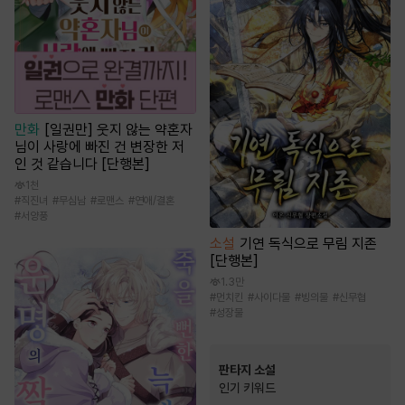
만화
[일권만] 웃지 않는 약혼자
님이 사랑에 빠진 건 변장한 저
인 것 같습니다 [단행본]
1천
#
직진녀
#
무심남
#
로맨스
#
연애/결혼
#
서양풍
소설
기연 독식으로 무림 지존
[단행본]
1.3만
#
먼치킨
#
사이다물
#
빙의물
#
신무협
#
성장물
판타지 소설
인기 키워드