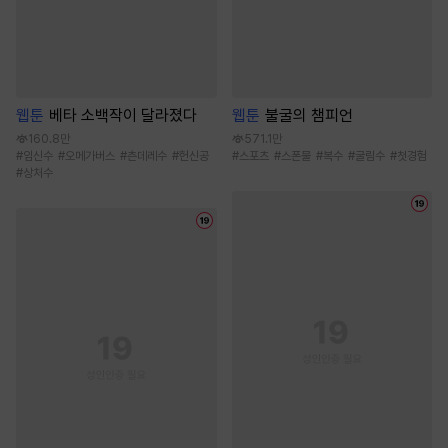
웹툰
베타 소백작이 달라졌다
웹툰
불굴의 챔피언
160.8만
571.1만
#
임신수
#
오메가버스
#
츤데레수
#
헌신공
#
스포츠
#
스폰물
#
복수
#
굴림수
#
첫경험
#
상처수