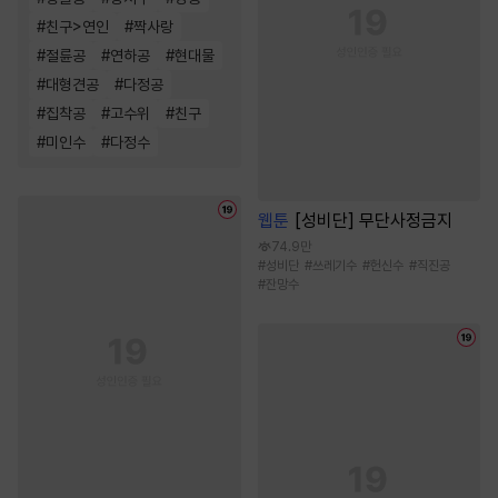
#
친구>연인
#
짝사랑
#
절륜공
#
연하공
#
현대물
#
대형견공
#
다정공
#
집착공
#
고수위
#
친구
#
미인수
#
다정수
웹툰
[성비단] 무단사정금지
74.9만
#
성비단
#
쓰레기수
#
헌신수
#
직진공
#
잔망수