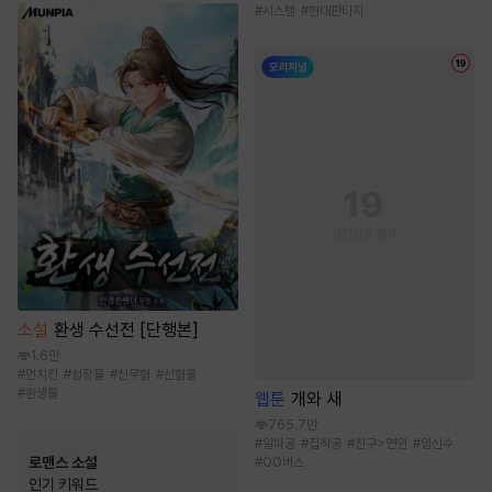
#
시스템
#
현대판타지
소설
환생 수선전 [단행본]
1.6만
#
먼치킨
#
성장물
#
신무협
#
선협물
#
환생물
웹툰
개와 새
765.7만
#
알파공
#
집착공
#
친구>연인
#
임신수
로맨스 소설
#
OO버스
인기 키워드