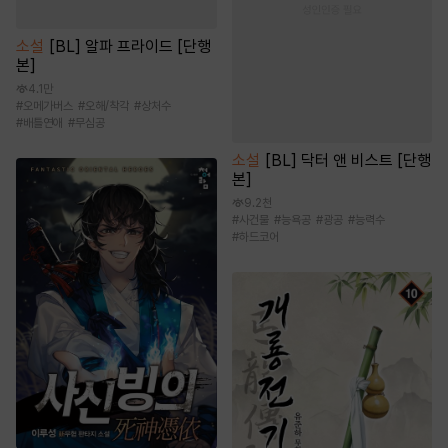
소설
[BL] 알파 프라이드 [단행
본]
4.1만
#
오메가버스
#
오해/착각
#
상처수
#
배틀연애
#
무심공
소설
[BL] 닥터 앤 비스트 [단행
본]
9.2천
#
사건물
#
능욕공
#
광공
#
능력수
#
하드코어