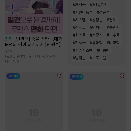
#
재벌물
#
경영/기업
#
차원이동물
#
생존물
#
시스템
#
성장물
#
천재
#
전쟁물
#
먼치킨
#
통쾌함
#
회귀물
#
전문직
#
복수물
만화
[일권만] 죽을 뻔한 늑대가
#
환생물
#
유쾌함
#
비장함
운명의 짝이 되기까지 [단행본]
#
게임시스템
#
이능력
1천
#
로맨스
#
평범녀
#
상처녀
#
인외존재
#
빙의물
#
스포츠물
#
판타지/SF