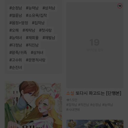
#
순정남
#
능력남
#
상처남
#
절륜남
#
소유욕/집착
#
몸정>맘정
#
집착남
#
오해
#
계략남
#
첫사랑
#
능력녀
#
재회물
#
재벌남
#
다정남
#
직진남
#
왕족/귀족
#
상처녀
#
고수위
#
운명적사랑
#
순진녀
소설
또다시 파고드는 [단행본]
1.5만
#
집착남
#
직진남
#
순정남
#
능력남
#
사내연애