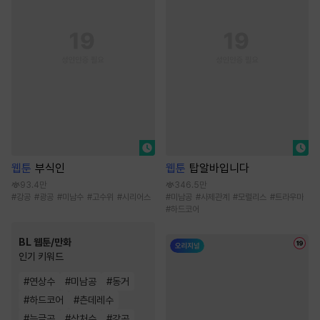
웹툰
부식인
웹툰
탑알바입니다
93.4만
346.5만
#
강공
#
광공
#
미남수
#
고수위
#
시리어스
#
미남공
#
사제관계
#
모럴리스
#
트라우마
#
하드코어
BL 웹툰/만화
인기 키워드
#
연상수
#
미남공
#
동거
#
하드코어
#
츤데레수
#
능글공
#
상처수
#
강공