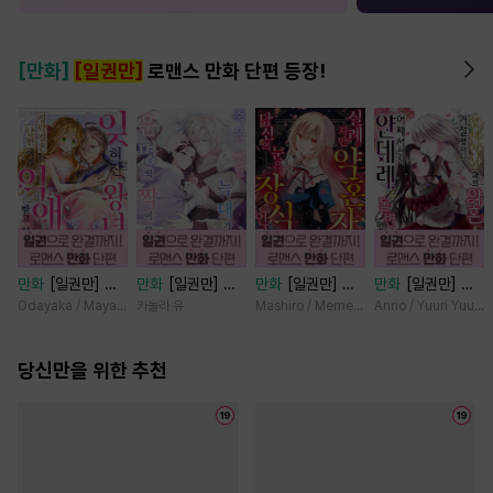
[만화]
[일권만]
로맨스 만화 단편 등장!
만화
[일권만] 잊
만화
[일권만] 죽
만화
[일권만] 실
만화
[일권만] 왕
혀진 왕녀지만 정
을 뻔한 늑대가 운
례지만 약혼자님,
태자님과의 약혼을
Odayaka / Maya Koike
카놀라 유
Mashiro / Memeko
Anno / Yuuri Yuuda
략결혼 한 남편에
명의 짝이 되기까
당신의 눈은 장식
거절했더니 어째서
게 익애받고 있습
지 [단행본]
인가요? [단행본]
인지 얀데레로 돌
니다 [단행본]
당신만을 위한 추천
변했습니다 [단행
본]