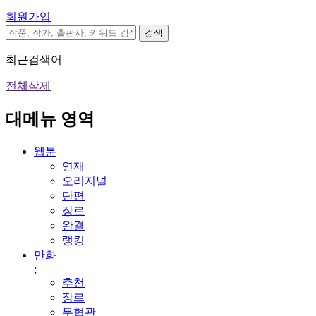
회원가입
검색
최근검색어
전체삭제
대메뉴 영역
웹툰
연재
오리지널
단편
장르
완결
랭킹
만화
;
추천
장르
무협관