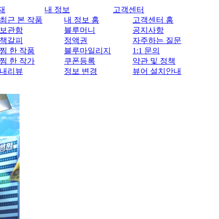
재
내 정보
고객센터
최근 본 작품
내 정보 홈
고객센터 홈
보관함
블루머니
공지사항
책갈피
정액권
자주하는 질문
찜 한 작품
블루마일리지
1:1 문의
찜 한 작가
쿠폰등록
약관 및 정책
내리뷰
정보 변경
뷰어 설치안내