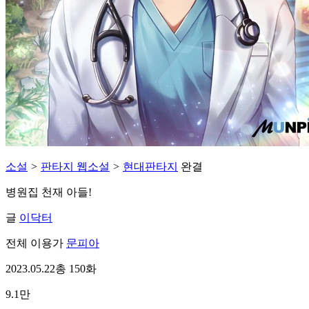
소설
>
판타지 웹소설
>
현대판타지
완결
병원집 천재 아들!
글
이닥터
전체 이용가
문피아
2023.05.22
총 150화
9.1만