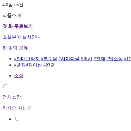
4.0점 / 8건
작품소개
첫 화 무료보기
소설뷰어 설치안내
찜
알림
공유
#현대판타지
#복수물
#사이다물
#의사
#천재
#웹소설
#1
#별점4점이상
#완결
소장
전체소장
회차순
최신순