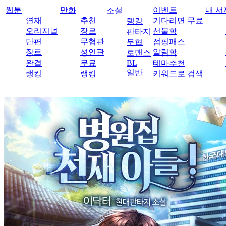
웹툰
만화
이벤트
내 서
소설
연재
추천
기다리면 무료
랭킹
오리지널
장르
선물함
판타지
단편
무협관
점핑패스
무협
장르
성인관
알림함
로맨스
완결
무료
BL
테마추천
일반
랭킹
랭킹
키워드로 검색