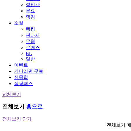
성인관
무료
랭킹
소설
랭킹
판타지
무협
로맨스
BL
일반
이벤트
기다리면 무료
선물함
점핑패스
전체보기
전체보기
홈으로
전체보기 닫기
전체보기 