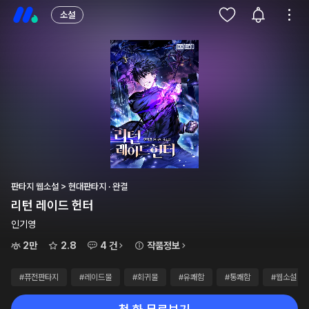
소설
판타지 웹소설 > 현대판타지 · 완결
리턴 레이드 헌터
인기영
2만
2.8
4 건
작품정보
#퓨전판타지
#레이드물
#회귀물
#유쾌함
#통쾌함
#웹소설