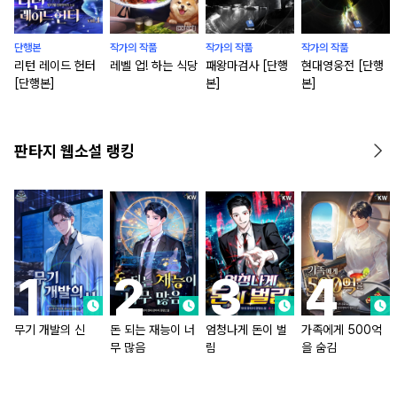
단행본
작가의 작품
작가의 작품
작가의 작품
리턴 레이드 헌터
레벨 업! 하는 식당
패왕마검사 [단행
현대영웅전 [단행
[단행본]
본]
본]
판타지 웹소설 랭킹
무기 개발의 신
돈 되는 재능이 너
엄청나게 돈이 벌
가족에게 500억
무 많음
림
을 숨김