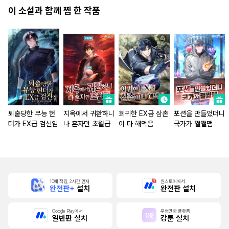
이 소설과 함께 찜 한 작품
퇴출당한 무능 헌
지옥에서 귀환하니
회귀한 EX급 삼촌
포션을 만들었더니
터가 EX급 검신임
나 혼자만 초월급
이 다 해먹음
국가가 쩔쩔맴
10배 적립, 2시간 먼저
원스토어에서
완전판+
설치
완전판 설치
Google Play에서
무협만화 플랫폼
일반판 설치
강툰 설치