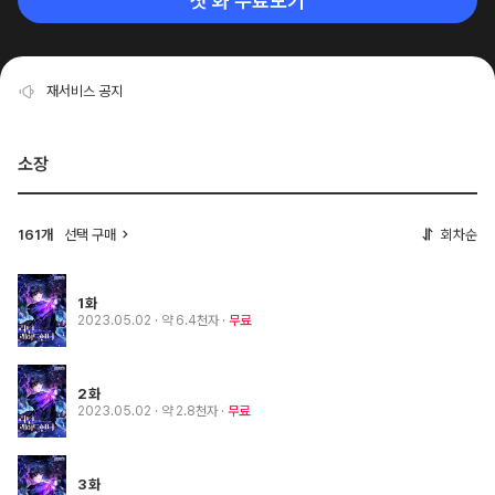
첫 화 무료보기
재서비스 공지
소장
161개
선택 구매
회차순
1화
2023.05.02
· 약 6.4천자
무료
2화
2023.05.02
· 약 2.8천자
무료
3화