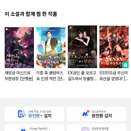
이 소설과 함께 찜 한 작품
재앙급 마신으로
이혼 후 랜덤박스
EX급인 줄 모르고
SSSSS급 무신의
무한성장 [단행본]
로 인생 역전 [단
길드에서 방출함
유산을 얻었다! [단
행본]
[단행본]
행본]
10배 적립, 2시간 먼저
원스토어에서
완전판+
설치
완전판 설치
Google Play에서
무협만화 플랫폼