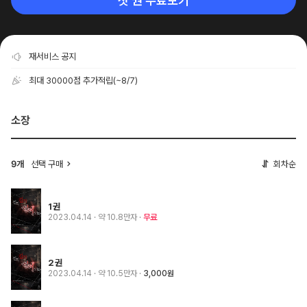
첫 권 무료보기
재서비스 공지
최대 30000점 추가적립
(~8/7)
소장
선택 구매
회차순
9개
1권
2023.04.14
· 약 10.8만자
무료
2권
2023.04.14
· 약 10.5만자
3,000원