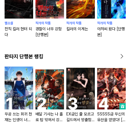
웹소설
작가의 작품
작가의 작품
작가의 작품
전직 킬러 헌터 되
경찰이 너무 강함
킬러의 이계는
아저씨 왔다 [단행
다
[단행본]
본]
판타지 단행본 랭킹
무공 쓰는 회귀 천
배달 기사는 나 홀
EX급인 줄 모르고
SSSSS급 무신의
재는 인생이 너무
로 탑 밖에서 강해
길드에서 방출함
유산을 얻었다! [단
쉽다 [단행본]
진다 [단행본]
[단행본]
행본]