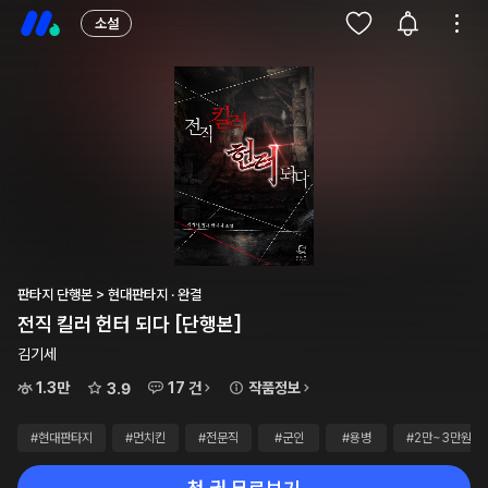
소설
판타지 단행본 > 현대판타지 · 완결
전직 킬러 헌터 되다 [단행본]
김기세
1.3만
17 건
작품정보
3.9
#현대판타지
#먼치킨
#전문직
#군인
#용병
#2만~3만원