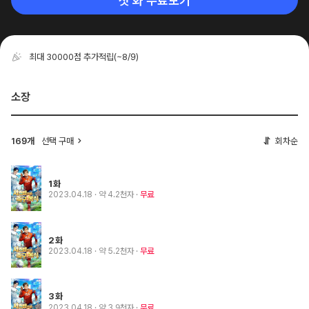
첫 화 무료보기
최대 30000점 추가적립
(~8/9)
소장
선택 구매
회차순
169개
1화
2023.04.18
· 약 4.2천자
무료
2화
2023.04.18
· 약 5.2천자
무료
3화
2023.04.18
· 약 3.9천자
무료