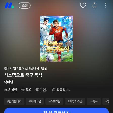
소설
판타지 웹소설 > 현대판타지 · 완결
시스템으로 축구 독식
닥터암
3.4만
5.0
1 건
작품정보
#현대판타지
#사이다물
#스포츠물
#게임시스템
#축구
#웹소