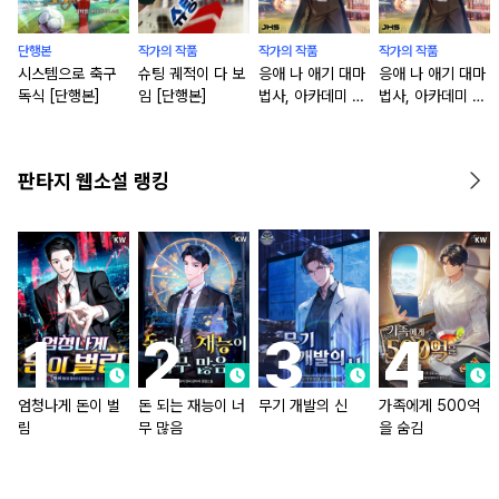
단행본
작가의 작품
작가의 작품
작가의 작품
시스템으로 축구
슈팅 궤적이 다 보
응애 나 애기 대마
응애 나 애기 대마
독식 [단행본]
임 [단행본]
법사, 아카데미 다
법사, 아카데미 다
녀
녀 [단행본]
판타지 웹소설 랭킹
엄청나게 돈이 벌
돈 되는 재능이 너
무기 개발의 신
가족에게 500억
림
무 많음
을 숨김