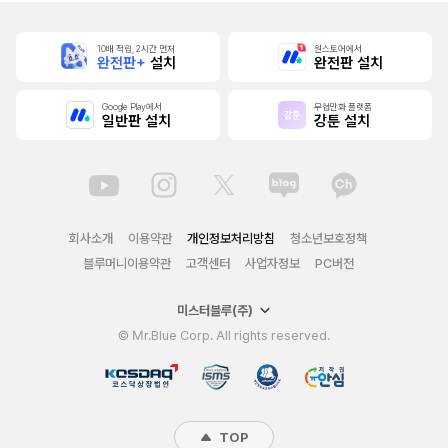
10배 적립, 2시간 먼저
원스토어에서
완전판+
설치
완전판 설치
Google Play에서
무협만화 플랫폼
일반판 설치
강툰 설치
회사소개
이용약관
개인정보처리방침
청소년보호정책
블루머니이용약관
고객센터
사업자정보
PC버전
미스터블루(주)
© Mr.Blue Corp. All rights reserved.
TOP