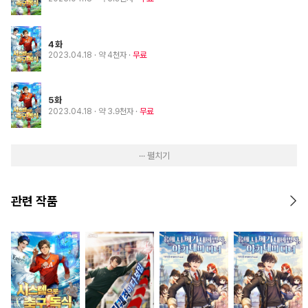
4화
2023.04.18
· 약 4천자
무료
5화
2023.04.18
· 약 3.9천자
무료
··· 펼치기
관련 작품