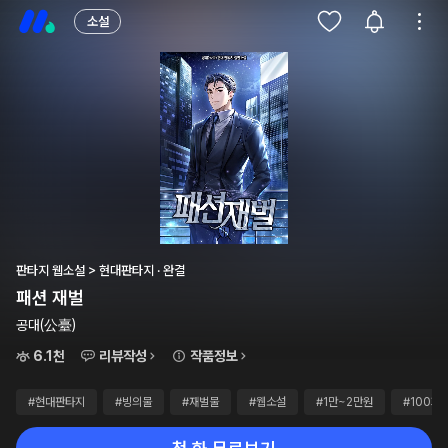
소설
판타지 웹소설 > 현대판타지 · 완결
패션 재벌
공대(公臺)
6.1천
리뷰작성
작품정보
#현대판타지
#빙의물
#재벌물
#웹소설
#1만~2만원
#100화