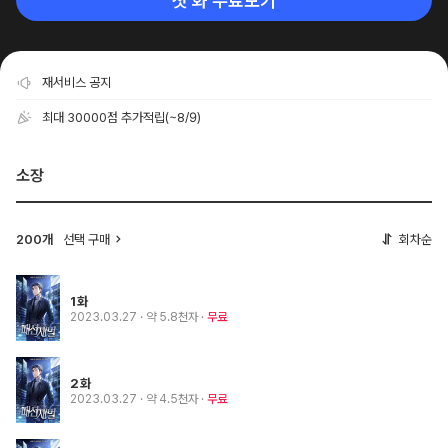
첫 화 무료보기
재서비스 공지
최대 30000점 추가적립
(~8/9)
소장
200개
선택 구매
회차순
1화
2023.03.27
· 약 5.8천자
무료
2화
2023.03.27
· 약 4.5천자
무료