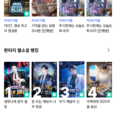
작가의 작품
작가의 작품
작가의 작품
작가의 작품
1937, 경성 최고
기억을 읽는 보험
주식천재는 오늘도
주식천재는 오늘도
의 현금왕
조사관 [단행본]
퇴사각!
퇴사각! [단행본]
판타지 웹소설 랭킹
엄청나게 돈이 벌
돈 되는 재능이 너
무기 개발의 신
가족에게 500억
림
무 많음
을 숨김