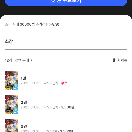
첫 권 무료보기
최대 30000점 추가적립
(~8/9)
소장
12개
선택 구매
회차순
1권
2023.03.30
· 약 9.3만자
무료
2권
2023.03.30
· 약 9.3만자
3,500원
3권
2023.03.30
· 약 9.1만자
3,500원