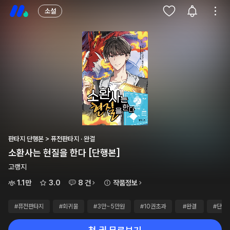
소설
판타지 단행본 > 퓨전판타지 · 완결
소환사는 현질을 한다 [단행본]
고랭지
1.1만
3.0
8 건
작품정보
#퓨전판타지
#회귀물
#3만~5만원
#10권초과
#완결
#단행