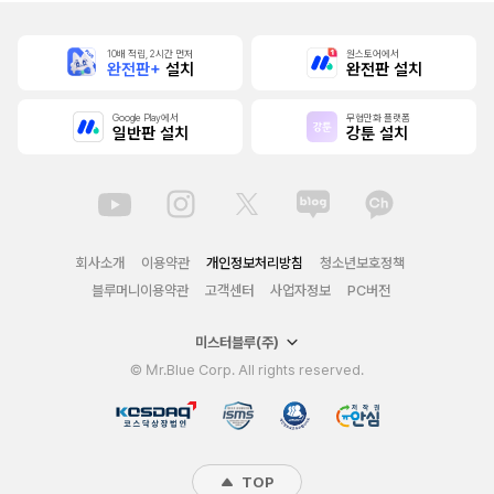
10배 적립, 2시간 먼저
원스토어에서
완전판+
설치
완전판 설치
Google Play에서
무협만화 플랫폼
일반판 설치
강툰 설치
회사소개
이용약관
개인정보처리방침
청소년보호정책
블루머니이용약관
고객센터
사업자정보
PC버전
미스터블루(주)
© Mr.Blue Corp. All rights reserved.
TOP