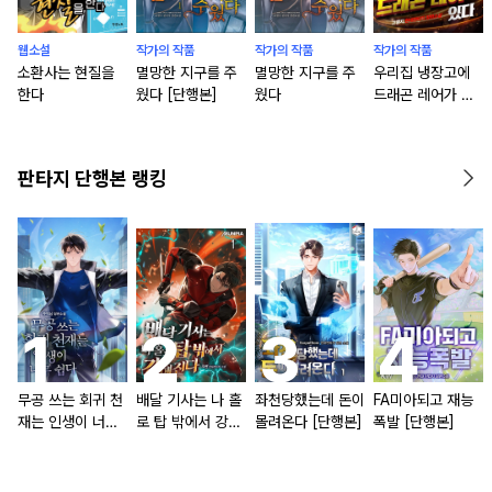
웹소설
작가의 작품
작가의 작품
작가의 작품
소환사는 현질을
멸망한 지구를 주
멸망한 지구를 주
우리집 냉장고에
한다
웠다 [단행본]
웠다
드래곤 레어가 있
다
판타지 단행본 랭킹
무공 쓰는 회귀 천
배달 기사는 나 홀
좌천당했는데 돈이
FA미아되고 재능
재는 인생이 너무
로 탑 밖에서 강해
몰려온다 [단행본]
폭발 [단행본]
쉽다 [단행본]
진다 [단행본]