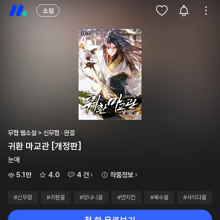
소설
무협 웹소설 > 신무협 · 완결
귀환 마교관 [개정판]
눈매
5.1만
4.0
4 건
작품정보
#신무협
#귀환물
#망나니물
#먼치킨
#복수물
#사이다물