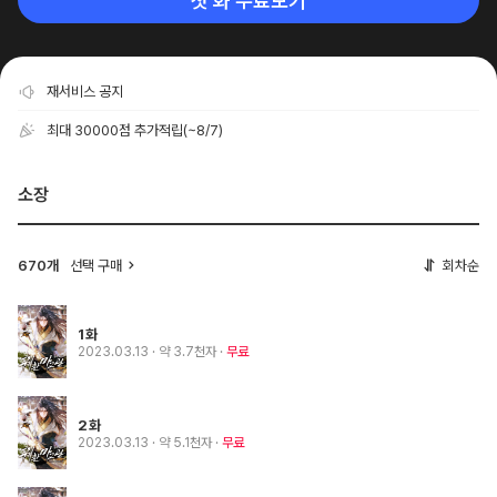
첫 화 무료보기
재서비스 공지
최대 30000점 추가적립
(~8/7)
소장
670개
선택 구매
회차순
1화
2023.03.13
· 약 3.7천자
무료
2화
2023.03.13
· 약 5.1천자
무료