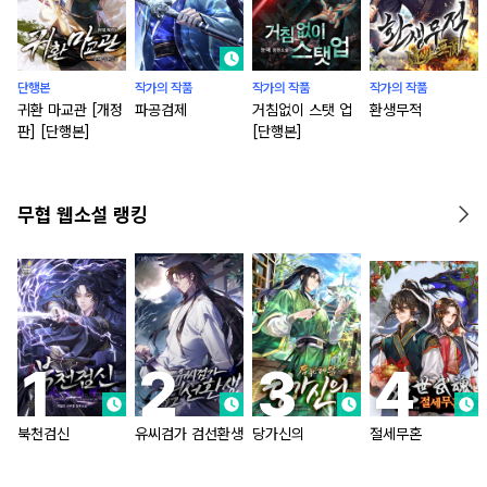
단행본
작가의 작품
작가의 작품
작가의 작품
귀환 마교관 [개정
파공검제
거침없이 스탯 업
환생무적
판] [단행본]
[단행본]
무협 웹소설 랭킹
북천검신
유씨검가 검선환생
당가신의
절세무혼