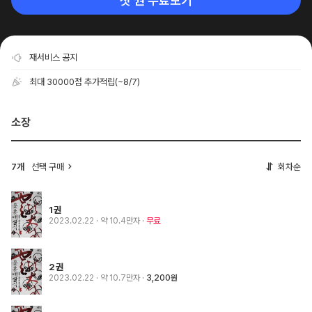
첫 권 무료보기
재서비스 공지
최대 30000점 추가적립
(~8/7)
소장
7개
선택 구매
회차순
1권
2023.02.22
· 약 10.4만자
무료
2권
2023.02.22
· 약 10.7만자
3,200원