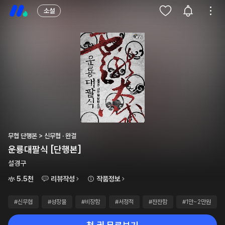
소설
무협 단행본 > 신무협 · 완결
운룡대팔식 [단행본]
설경구
5.5천
리뷰작성
작품정보
#신무협
#성장물
#비장함
#서정적
#잔잔함
#1만~2만원