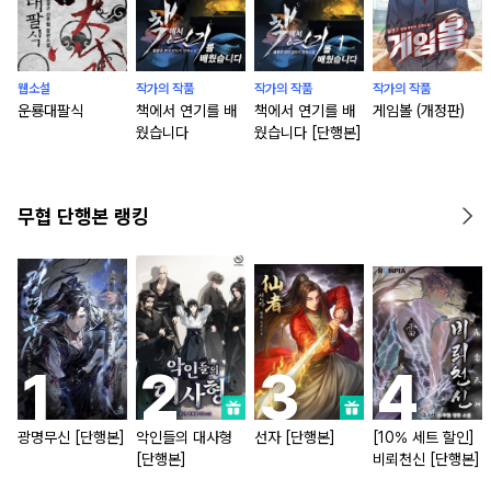
웹소설
작가의 작품
작가의 작품
작가의 작품
운룡대팔식
책에서 연기를 배
책에서 연기를 배
게임볼 (개정판)
웠습니다
웠습니다 [단행본]
무협 단행본 랭킹
광명무신 [단행본]
악인들의 대사형
선자 [단행본]
[10% 세트 할인]
[단행본]
비뢰천신 [단행본]