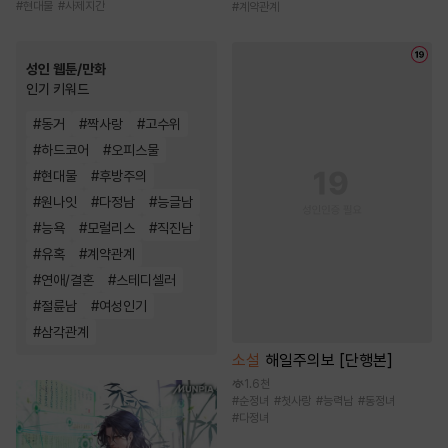
#
현대물
#
사제지간
#
계약관계
성인 웹툰/만화
인기 키워드
#
동거
#
짝사랑
#
고수위
#
하드코어
#
오피스물
#
현대물
#
후방주의
#
원나잇
#
다정남
#
능글남
#
능욕
#
모럴리스
#
직진남
#
유혹
#
계약관계
#
연애/결혼
#
스테디셀러
#
절륜남
#
여성인기
#
삼각관계
소설
해일주의보 [단행본]
1.6천
#
순정녀
#
첫사랑
#
능력남
#
동정녀
#
다정녀