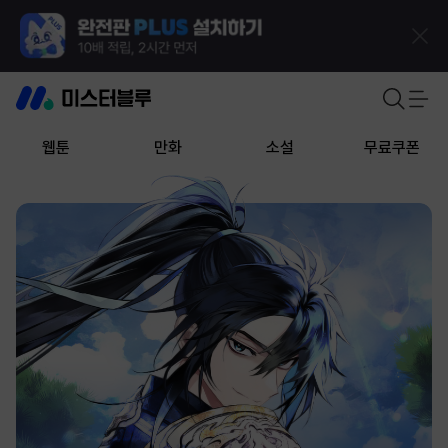
웹툰
만화
소설
무료쿠폰