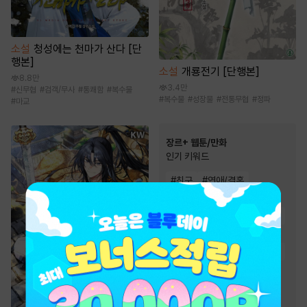
소설
청성에는 천마가 산다 [단
행본]
소설
개룡전기 [단행본]
8.8만
3.4만
#
신무협
#
검객/무사
#
통쾌함
#
복수물
#
복수물
#
성장물
#
전통무협
#
정파
#
마교
장르+ 웹툰/만화
인기 키워드
#
친구
#
연애/결혼
#
인외존재
#
현대물
#
초능력
#
복수물
#
동양풍
#
오피스물
#
힐링물
#
영상화
#
동물
#
소설원작
#
복수
#
이세계물
#
역사/시대물
#
다정남
#
음식
#
성장물
#
우정