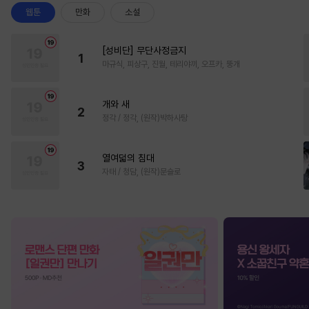
웹툰
만화
소설
[성비단] 무단사정금지
1
마규식, 피상구, 진월, 테리야끼, 오프카, 뚱개
개와 새
2
정각 / 정각, (원작)박하사탕
열여덟의 침대
3
자태 / 청담, (원작)문슬로