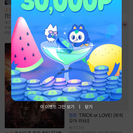
#
환생물
소설
기연 독식으로 무림 지존
[단행본]
1.3만
#
성장물
#
먼치킨
#
신무협
#
사이다물
#
빙의물
이 이벤트 그만 보기
닫기
웹툰
TRICK or LOVE! (트릭
오어 러브!)
117.7만