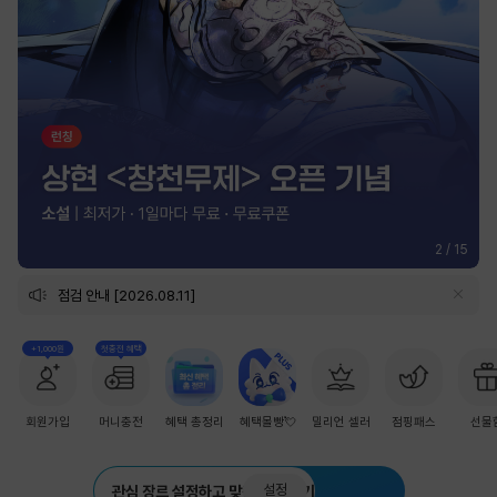
2
/
15
점검 안내 [2026.08.11]
+1,000원
첫충전 혜택
회원가입
머니충전
혜택 총정리
혜택몰빵💘
밀리언 셀러
점핑패스
선물
설정
관심 장르 설정하고 맞춤 추천 받기