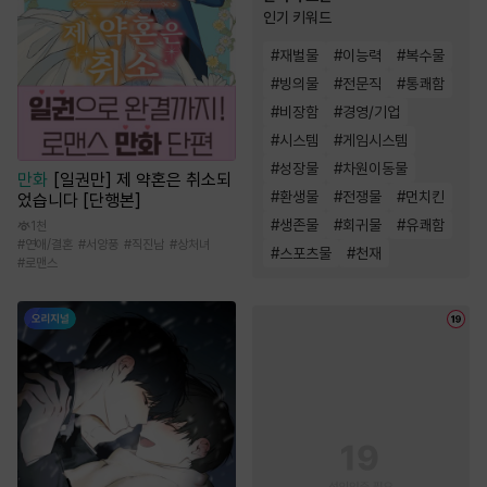
인기 키워드
#
재벌물
#
이능력
#
복수물
#
빙의물
#
전문직
#
통쾌함
#
비장함
#
경영/기업
#
시스템
#
게임시스템
#
성장물
#
차원이동물
만화
[일권만] 제 약혼은 취소되
#
환생물
#
전쟁물
#
먼치킨
었습니다 [단행본]
#
생존물
#
회귀물
#
유쾌함
1천
#
연애/결혼
#
서양풍
#
직진남
#
상처녀
#
스포츠물
#
천재
#
로맨스