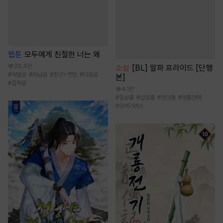
웹툰
모두에게 친절한 너는 왜
29.4만
소설
[BL] 알파 프라이드 [단행
#
재벌공
#
미남공
#
친구>연인
#
다정공
본]
#
집착공
4.1만
#
일상물
#
삽질물
#
현대물
#
배틀연애
#
오메가버스