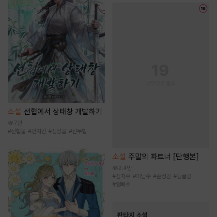
소설
선협에서 상태창 개발하기
7만
#
선협물
#
먼치킨
#
성장물
#
신무협
소설
주말의 파트너 [단행본]
2.4만
#
상처수
#
미남수
#
순정공
#
능글공
#
얼빠수
판타지 소설