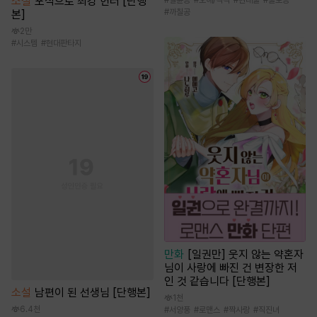
소설
포식으로 최강 헌터 [단행
#
절륜공
#
오해/착각
#
현대물
#
울보공
#
까칠공
본]
2만
#
시스템
#
현대판타지
만화
[일권만] 웃지 않는 약혼자
님이 사랑에 빠진 건 변장한 저
인 것 같습니다 [단행본]
소설
남편이 된 선생님 [단행본]
1천
6.4천
#
서양풍
#
로맨스
#
짝사랑
#
직진녀