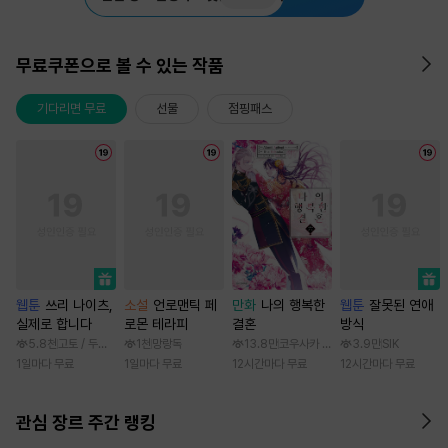
무료쿠폰으로 볼 수 있는 작품
기다리면 무료
선물
점핑패스
웹툰
쓰리 나이츠,
소설
언로맨틱 페
만화
나의 행복한
웹툰
잘못된 연애
실제로 합니다
로몬 테라피
결혼
방식
5.8천
고토 / 두나래
1천
망랑독
13.8만
코우사카 리토 / 아기토기 아쿠미
3.9만
SIK
1일마다 무료
1일마다 무료
12시간마다 무료
12시간마다 무료
관심 장르 주간 랭킹