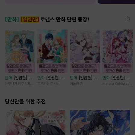
[만화]
[일권만]
로맨스 만화 단편 등장!
만화
[일권만] 제
만화
[일권만] 내
만화
[일권만] 죽
만화
[일권만] 기
약혼은 취소되었습
게 간섭하지 않겠
을 뻔한 늑대가 운
억상실 악역 영애
하루나기 리구 / 미즈메
쿠로카와 쿠사비
카놀라 유
Minoru Katsura / M
니다 [단행본]
다던 냉정한 남편
명의 짝이 되기까
는 공략 대상인 얀
이 어째선지 저만
지 [단행본]
데레 의붓 오라버
당신만을 위한 추천
바라봅니다 [단행
니에게서 도망칠
본]
수가 없다 [단행
본]