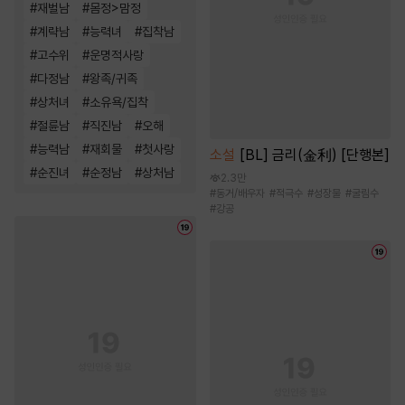
#
재벌남
#
몸정>맘정
#
계략남
#
능력녀
#
집착남
#
고수위
#
운명적사랑
#
다정남
#
왕족/귀족
#
상처녀
#
소유욕/집착
#
절륜남
#
직진남
#
오해
#
능력남
#
재회물
#
첫사랑
소설
[BL] 금리(金利) [단행본]
#
순진녀
#
순정남
#
상처남
2.3만
#
동거/배우자
#
적극수
#
성장물
#
굴림수
#
강공