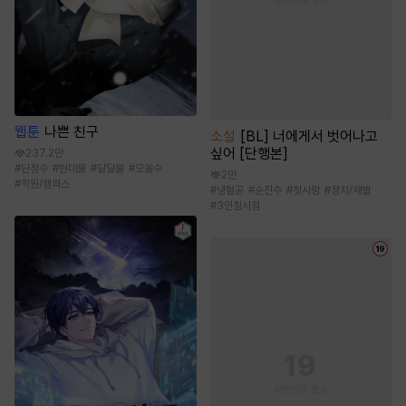
웹툰
나쁜 친구
소설
[BL] 너에게서 벗어나고
싶어 [단행본]
237.2만
#
단정수
#
현대물
#
달달물
#
모쏠수
2만
#
학원/캠퍼스
#
냉혈공
#
순진수
#
첫사랑
#
정치/재벌
#
3인칭시점