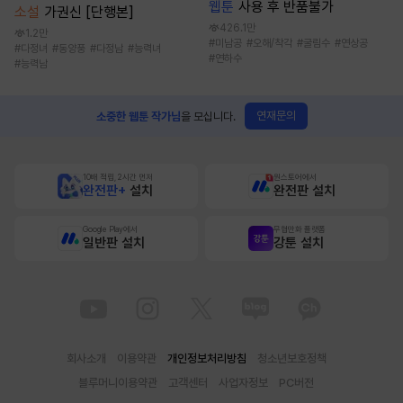
웹툰
사용 후 반품불가
소설
가권신 [단행본]
426.1만
1.2만
#
미남공
#
오해/착각
#
굴림수
#
연상공
#
다정녀
#
동양풍
#
다정남
#
능력녀
#
연하수
#
능력남
연재문의
소중한 웹툰 작가님
을 모십니다.
10배 적립, 2시간 먼저
원스토어에서
완전판+
설치
완전판 설치
Google Play에서
무협만화 플랫폼
일반판 설치
강툰 설치
회사소개
이용약관
개인정보처리방침
청소년보호정책
블루머니이용약관
고객센터
사업자정보
PC버전