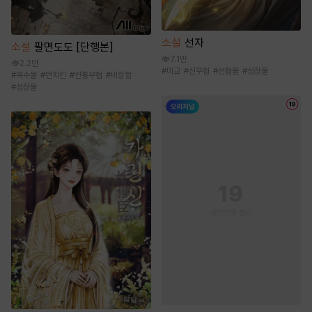
소설
선자
소설
팔면도도 [단행본]
7.1만
2.2만
#
마교
#
신무협
#
선협물
#
성장물
#
복수물
#
먼치킨
#
전통무협
#
비장함
#
성장물