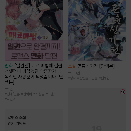
만화
[일권만] 매료 마법에 걸린
소설
곤륜신기전 [단행본]
척했더니 냉담했던 약혼자가 맹
8.3만
목적인 사랑꾼이 되었습니다 [단
#
정파
#
선협물
#
곤륜
#
신무협
행본]
1천
#
연애/결혼
#
철벽녀
#
까칠남
#
로맨스
#
직진녀
로맨스 소설
인기 키워드