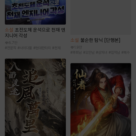
소설
초전도체 운석으로 천재 엔
지니어 각성
소설
불순한 탐닉 [단행본]
6.7만
1.9만
#
전문직
#
사이다물
#
현대판타지
#
천재
#
후회남
#
오만남
#
상처녀
#
집착남
#
복수