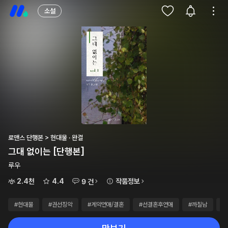
소설
로맨스 단행본 > 현대물 · 완결
그대 없이는 [단행본]
루우
2.4천
4.4
작품정보
9 건
#현대물
#권선징악
#계약연애/결혼
#선결혼후연애
#까칠남
#