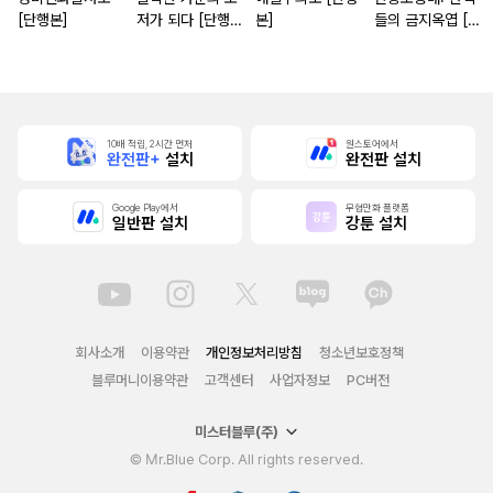
[단행본]
저가 되다 [단행
본]
들의 금지옥엽 [단
본]
행본]
10배 적립, 2시간 먼저
원스토어에서
완전판+
설치
완전판 설치
Google Play에서
무협만화 플랫폼
일반판 설치
강툰 설치
회사소개
이용약관
개인정보처리방침
청소년보호정책
블루머니이용약관
고객센터
사업자정보
PC버전
미스터블루(주)
© Mr.Blue Corp. All rights reserved.