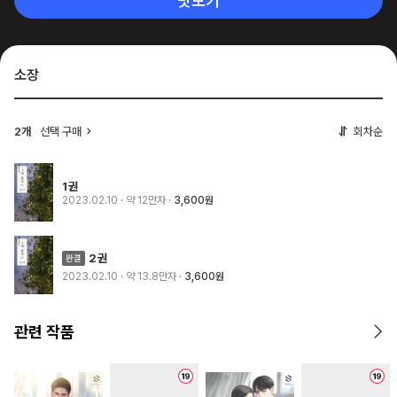
맛보기
소장
2개
선택 구매
회차순
1권
2023.02.10
· 약 12만자
3,600원
2권
2023.02.10
· 약 13.8만자
3,600원
관련 작품