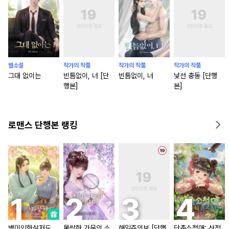
웹소설
작가의 작품
작가의 작품
작가의 작품
그대 없이는
빈틈없이, 너 [단
빈틈없이, 너
낯선 충동 [단행
행본]
본]
로맨스 단행본 랭킹
병미인화살저도
몰락한 가문의 소
해일주의보 [단행
단총소청매: 산적