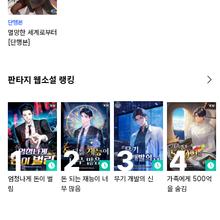
단행본
멸망한 세계로부터
[단행본]
판타지 웹소설 랭킹
엄청나게 돈이 벌
돈 되는 재능이 너
무기 개발의 신
가족에게 500억
림
무 많음
을 숨김