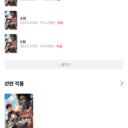
4화
2023.01.10
· 약 4.2천자
무료
5화
2023.01.10
· 약 4.1천자
무료
··· 펼치기
관련 작품