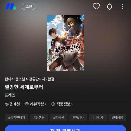
소설
판타지 웹소설 > 정통판타지 · 완결
멸망한 세계로부터
프레인
2.4천
리뷰작성
작품정보
#정통판타지
#전쟁물
#회귀물
#마검사
#마법사
#비장함