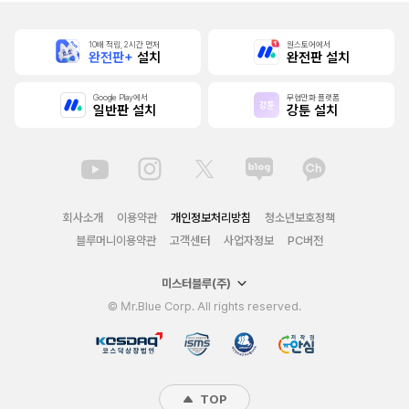
10배 적립, 2시간 먼저
원스토어에서
완전판+
설치
완전판 설치
Google Play에서
무협만화 플랫폼
일반판 설치
강툰 설치
회사소개
이용약관
개인정보처리방침
청소년보호정책
블루머니이용약관
고객센터
사업자정보
PC버전
미스터블루(주)
© Mr.Blue Corp. All rights reserved.
TOP