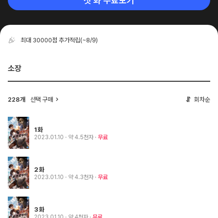
첫 화 무료보기
최대 30000점 추가적립
(~8/9)
소장
228개
선택 구매
회차순
1화
2023.01.10
· 약 4.5천자
무료
2화
2023.01.10
· 약 4.3천자
무료
3화
2023.01.10
· 약 4천자
무료