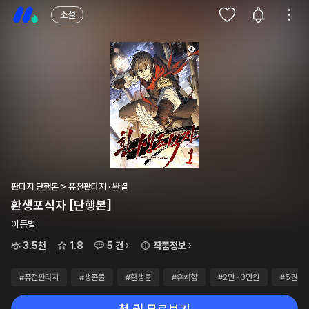
소설
판타지 단행본 > 퓨전판타지 · 완결
환생포식자 [단행본]
이등별
3.5천
1.8
5 건
작품정보
#퓨전판타지
#생존물
#환생물
#유쾌함
#2만~3만원
#5권~1