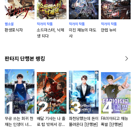
웹소설
작가의 작품
작가의 작품
작가의 작품
환생포식자
소드마스터, 낙제
미친 재능의 마도
만렙 뉴비
생 되다
사
판타지 단행본 랭킹
무공 쓰는 회귀 천
배달 기사는 나 홀
좌천당했는데 돈이
FA미아되고 재능
재는 인생이 너무
로 탑 밖에서 강해
몰려온다 [단행본]
폭발 [단행본]
쉽다 [단행본]
진다 [단행본]