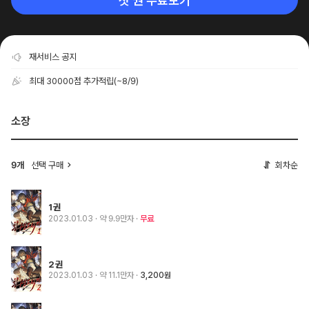
첫 권 무료보기
재서비스 공지
최대 30000점 추가적립
(~8/9)
소장
선택 구매
회차순
9개
1권
2023.01.03
· 약 9.9만자
무료
2권
2023.01.03
· 약 11.1만자
3,200원