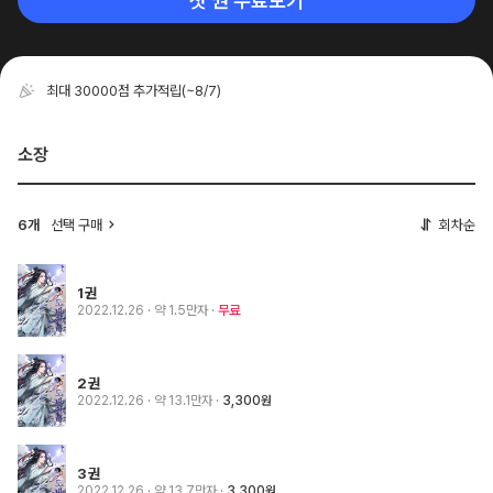
첫 권 무료보기
최대 30000점 추가적립
(~8/7)
소장
6개
선택 구매
회차순
1권
2022.12.26
· 약 1.5만자
무료
2권
2022.12.26
· 약 13.1만자
3,300원
3권
2022.12.26
· 약 13.7만자
3,300원