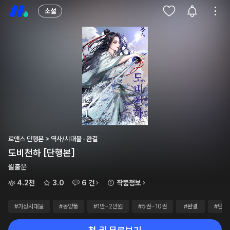
소설
로맨스 단행본 > 역사/시대물 · 완결
도비천하 [단행본]
월출운
4.2천
3.0
6 건
작품정보
#가상시대물
#동양풍
#1만~2만원
#5권~10권
#완결
#단행