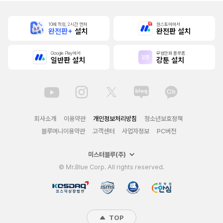
10배 적립, 2시간 먼저
원스토어에서
완전판+
설치
완전판 설치
Google Play에서
무협만화 플랫폼
일반판 설치
강툰 설치
회사소개
이용약관
개인정보처리방침
청소년보호정책
블루머니이용약관
고객센터
사업자정보
PC버전
미스터블루(주)
© Mr.Blue Corp. All rights reserved.
TOP