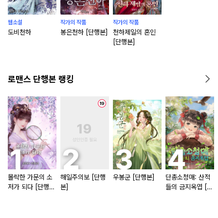
웹소설
작가의 작품
작가의 작품
도비천하
봉은천하 [단행본]
천하제일의 혼인
[단행본]
로맨스 단행본 랭킹
몰락한 가문의 소
해일주의보 [단행
우봉군 [단행본]
단총소청매: 산적
저가 되다 [단행
본]
들의 금지옥엽 [단
본]
행본]