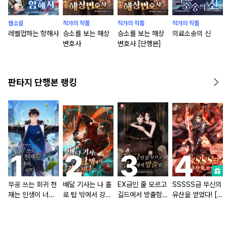
웹소설
작가의 작품
작가의 작품
작가의 작품
레벨업하는 항해사
승소를 보는 해상
승소를 보는 해상
의료소송의 신
변호사
변호사 [단행본]
판타지 단행본 랭킹
무공 쓰는 회귀 천
배달 기사는 나 홀
EX급인 줄 모르고
SSSSS급 무신의
재는 인생이 너무
로 탑 밖에서 강해
길드에서 방출함
유산을 얻었다! [단
쉽다 [단행본]
진다 [단행본]
[단행본]
행본]