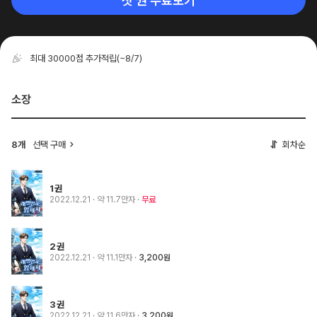
첫 권 무료보기
최대 30000점 추가적립
(~8/7)
소장
8개
선택 구매
회차순
1권
2022.12.21
· 약 11.7만자
무료
2권
2022.12.21
· 약 11.1만자
3,200원
3권
2022.12.21
· 약 11.6만자
3,200원