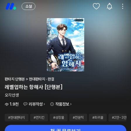
소설
판타지 단행본 > 현대판타지 · 완결
레벨업하는 항해사 [단행본]
오각선생
1.9천
리뷰작성
작품정보
#현대판타지
#먼치킨
#성장물
#전문직
#회귀물
#2만~3만원