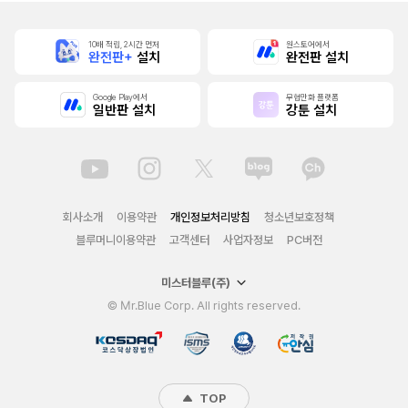
10배 적립, 2시간 먼저
원스토어에서
완전판+
설치
완전판 설치
Google Play에서
무협만화 플랫폼
일반판 설치
강툰 설치
회사소개
이용약관
개인정보처리방침
청소년보호정책
블루머니이용약관
고객센터
사업자정보
PC버전
미스터블루(주)
© Mr.Blue Corp. All rights reserved.
TOP