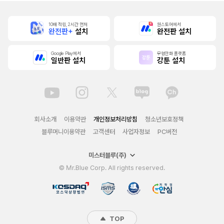
10배 적립, 2시간 먼저
원스토어에서
완전판+
설치
완전판 설치
Google Play에서
무협만화 플랫폼
일반판 설치
강툰 설치
회사소개
이용약관
개인정보처리방침
청소년보호정책
블루머니이용약관
고객센터
사업자정보
PC버전
미스터블루(주)
© Mr.Blue Corp. All rights reserved.
TOP