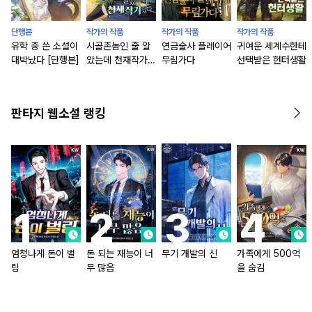
단행본
작가의 작품
작가의 작품
작가의 작품
유학 중 쓴 소설이
시골촌놈인 줄 알
연금술사 플레이어
귀여운 세계수한테
대박났다 [단행본]
았는데 천재작가였
무림가다
선택받은 헌터생활
다
판타지 웹소설 랭킹
엄청나게 돈이 벌
돈 되는 재능이 너
무기 개발의 신
가족에게 500억
림
무 많음
을 숨김