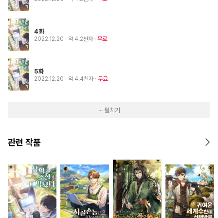
4화
2022.12.20
· 약 4.2천자
무료
5화
2022.12.20
· 약 4.4천자
무료
··· 펼치기
관련 작품