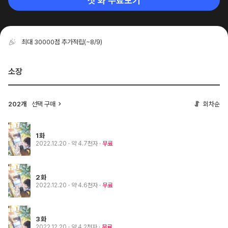
첫 화 무료보기
최대 30000점 추가적립
(~8/9)
소장
202개
선택 구매
회차순
1화
2022.12.20
· 약 4.7천자
무료
2화
2022.12.20
· 약 4.6천자
무료
3화
2022.12.20
· 약 4.2천자
무료