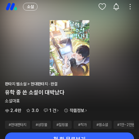
소설
판타지 웹소설 > 현대판타지 · 완결
유학 중 쓴 소설이 대박났다
소설마표
2.4만
3.0
1 건
작품정보
#현대판타지
#성장물
#힐링물
#작가
#웹소설
#1만~2만원