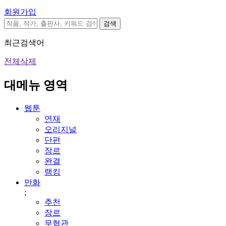
회원가입
검색
최근검색어
전체삭제
대메뉴 영역
웹툰
연재
오리지널
단편
장르
완결
랭킹
만화
;
추천
장르
무협관