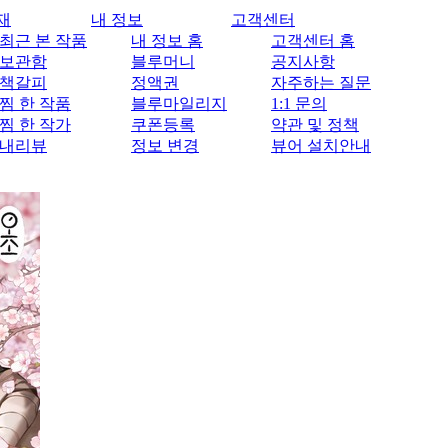
재
내 정보
고객센터
최근 본 작품
내 정보 홈
고객센터 홈
보관함
블루머니
공지사항
책갈피
정액권
자주하는 질문
찜 한 작품
블루마일리지
1:1 문의
찜 한 작가
쿠폰등록
약관 및 정책
내리뷰
정보 변경
뷰어 설치안내