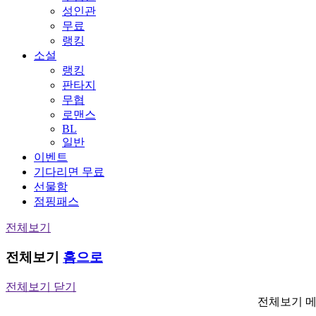
성인관
무료
랭킹
소설
랭킹
판타지
무협
로맨스
BL
일반
이벤트
기다리면 무료
선물함
점핑패스
전체보기
전체보기
홈으로
전체보기 닫기
전체보기 