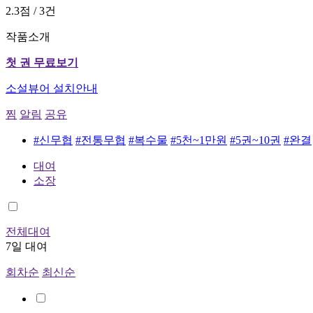
2.3점 / 3건
작품소개
첫 권 무료보기
소설뷰어 설치안내
찜
알림
공유
#신무협
#전통무협
#복수물
#5천~1만원
#5권~10권
#완결
대여
소장
전체대여
7일 대여
회차순
최신순