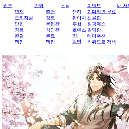
웹툰
만화
이벤트
내 서
소설
연재
추천
기다리면 무료
랭킹
오리지널
장르
선물함
판타지
단편
무협관
점핑패스
무협
장르
성인관
알림함
로맨스
완결
무료
BL
테마추천
일반
랭킹
랭킹
키워드로 검색