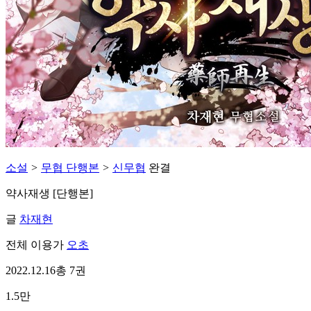
소설
>
무협 단행본
>
신무협
완결
약사재생 [단행본]
글
차재현
전체 이용가
오초
2022.12.16
총 7권
1.5만