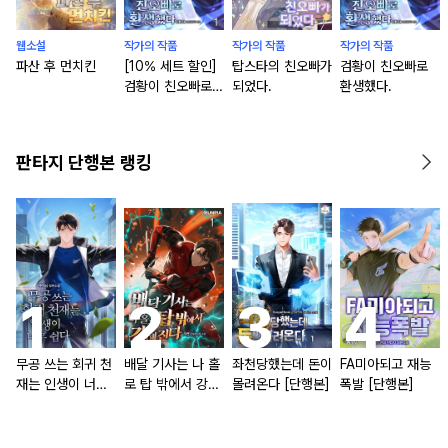
웹소설
작가의 작품
작가의 작품
작가의 작품
파산 후 먼치킨
[10% 세트 할인]
탑스타의 친오빠가
검황이 친오빠로
검황이 친오빠로
되었다.
환생했다.
환생했다. [단행
본]
판타지 단행본 랭킹
무공 쓰는 회귀 천
배달 기사는 나 홀
좌천당했는데 돈이
FA미아되고 재능
재는 인생이 너무
로 탑 밖에서 강해
몰려온다 [단행본]
폭발 [단행본]
쉽다 [단행본]
진다 [단행본]