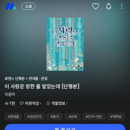
소설
로맨스 단행본 > 현대물 · 완결
이 사랑은 망한 줄 알았는데 [단행본]
이윤미
1천
리뷰작성
작품정보
#현대물
#권선징악
#동거
#오해
#친구>연인
#계략남