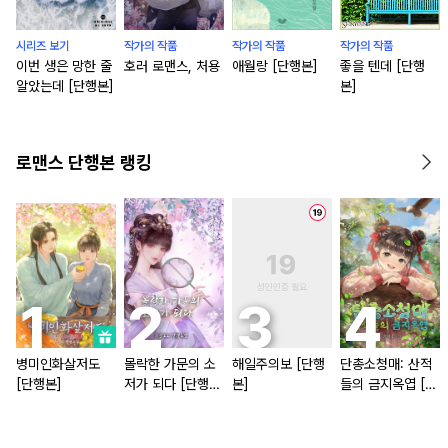
시리즈 보기
작가의 작품
작가의 작품
작가의 작품
이번 생은 망한 줄
호러 로맨스, 처용
애월랑 [단행본]
좋을 텐데 [단행
알았는데 [단행본]
본]
로맨스 단행본 랭킹
병미인화살저도
몰락한 가문의 소
해일주의보 [단행
단총소청매: 산적
[단행본]
저가 되다 [단행
본]
들의 금지옥엽 [단
본]
행본]