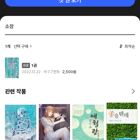
첫 권 보기
소장
1개
선택 구매
회차순
1권
2022.12.22
· 약 7.7만자
2,500원
관련 작품