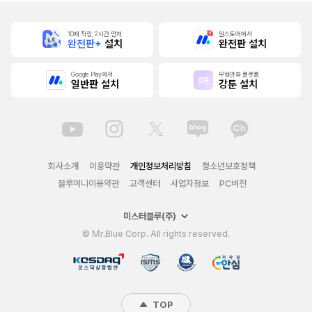
10배 적립, 2시간 먼저
원스토어에서
완전판+
설치
완전판 설치
Google Play에서
무협만화 플랫폼
일반판 설치
강툰 설치
회사소개
이용약관
개인정보처리방침
청소년보호정책
블루머니이용약관
고객센터
사업자정보
PC버전
미스터블루(주)
© Mr.Blue Corp. All rights reserved.
TOP