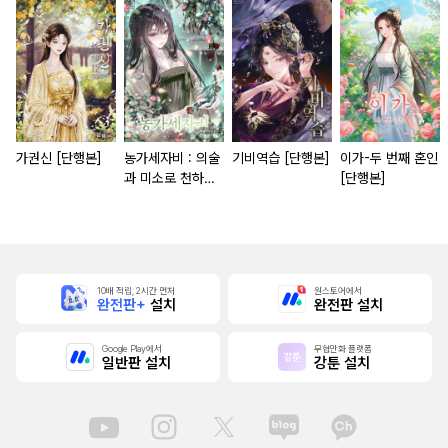
가권신 [단행본]
농가세자비 : 의술
기비역습 [단행본]
이가-두 번째 혼인
과 미소로 천하를
[단행본]
홀리다
10배 적립, 2시간 먼저
원스토어에서
완전판+
설치
완전판 설치
Google Play에서
무협만화 플랫폼
일반판 설치
강툰 설치