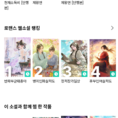
천재소독비 [단행
제왕연
제왕연 [단행본]
본]
로맨스 웹소설 랭킹
반파부군태총아
병미인화살저도
장저장가일상
후부인여살저도
이 소설과 함께 찜 한 작품