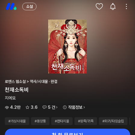
소설
로맨스 웹소설 > 역사/시대물 · 완결
천재소독비
지에모
4.2만
3.6
5 건
작품정보
#가상시대물
#동양풍
#판타지물
#왕족/귀족
#회귀/타임슬립