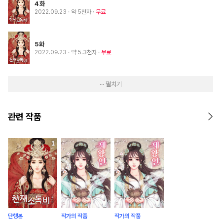
4화
2022.09.23
· 약 5천자
무료
5화
2022.09.23
· 약 5.3천자
무료
··· 펼치기
관련 작품
단행본
작가의 작품
작가의 작품