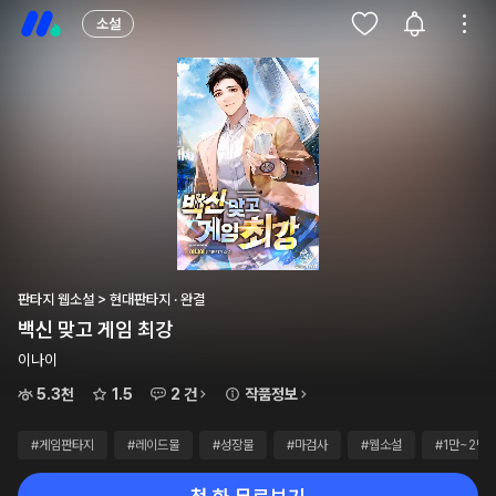
소설
판타지 웹소설 > 현대판타지 · 완결
백신 맞고 게임 최강
이나이
5.3천
1.5
2 건
작품정보
#게임판타지
#레이드물
#성장물
#마검사
#웹소설
#1만~2만