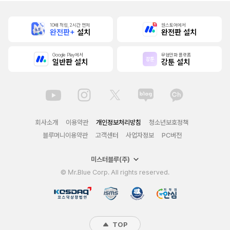
10배 적립, 2시간 먼저
원스토어에서
완전판+
설치
완전판 설치
Google Play에서
무협만화 플랫폼
일반판 설치
강툰 설치
회사소개
이용약관
개인정보처리방침
청소년보호정책
블루머니이용약관
고객센터
사업자정보
PC버전
미스터블루(주)
© Mr.Blue Corp. All rights reserved.
TOP