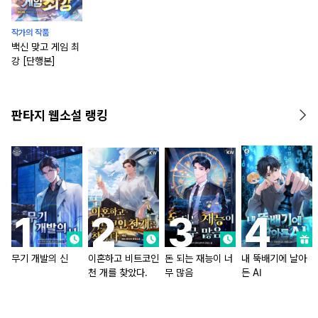
작가의 작품
백신 맞고 게임 최
강 [단행본]
판타지 웹소설 랭킹
무기 개발의 신
이혼하고 비트코인
돈 되는 재능이 너
내 뚝배기에 날아
천 개를 찾았다.
무 많음
든 AI