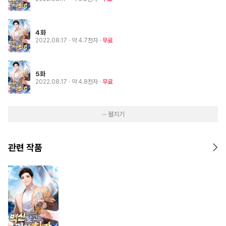
4화
2022.08.17
· 약 4.7천자
무료
5화
2022.08.17
· 약 4.8천자
무료
··· 펼치기
관련 작품