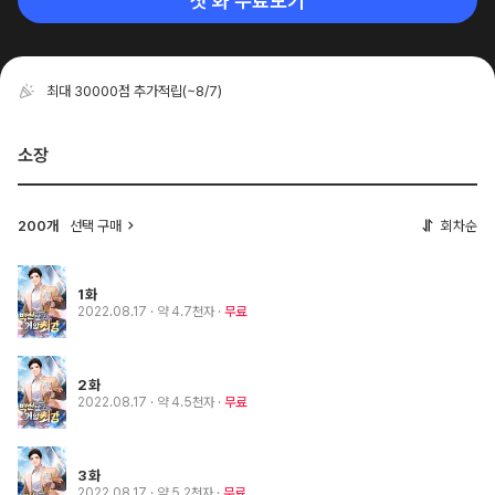
첫 화 무료보기
최대 30000점 추가적립
(~8/7)
소장
200개
선택 구매
회차순
1화
2022.08.17
· 약 4.7천자
무료
2화
2022.08.17
· 약 4.5천자
무료
3화
2022.08.17
· 약 5.2천자
무료