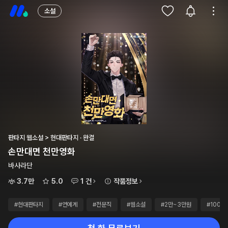
소설
판타지 웹소설 > 현대판타지 · 완결
손만대면 천만영화
바사라단
3.7만
5.0
1 건
작품정보
#현대판타지
#연예계
#전문직
#웹소설
#2만~3만원
#100화