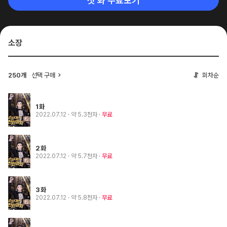
첫 화 무료보기
소장
250개
선택 구매
회차순
1화
2022.07.12
· 약 5.3천자
무료
2화
2022.07.12
· 약 5.7천자
무료
3화
2022.07.12
· 약 5.8천자
무료