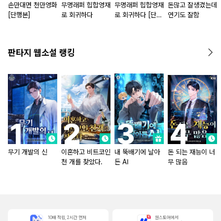
손만대면 천만영화
무명래퍼 힙합영재
무명래퍼 힙합영재
돈많고 잘생겼는데
[단행본]
로 회귀하다
로 회귀하다 [단행
연기도 잘함
본]
판타지 웹소설 랭킹
무기 개발의 신
이혼하고 비트코인
내 뚝배기에 날아
돈 되는 재능이 너
천 개를 찾았다.
든 AI
무 많음
10배 적립, 2시간 먼저
원스토어에서