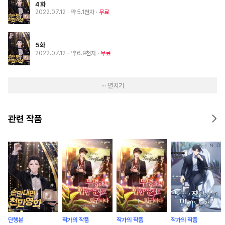
4화
2022.07.12
· 약 5.1천자
무료
5화
2022.07.12
· 약 6.9천자
무료
··· 펼치기
관련 작품
단행본
작가의 작품
작가의 작품
작가의 작품