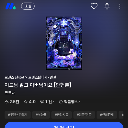
소설
로맨스 단행본 > 로맨스판타지 · 완결
아드님 말고 아버님이요 [단행본]
코로나
2.5천
4.0
1 건
작품정보
#로맨스판타지
#서양풍
#판타지물
#왕족/귀족
#인외존재
#선