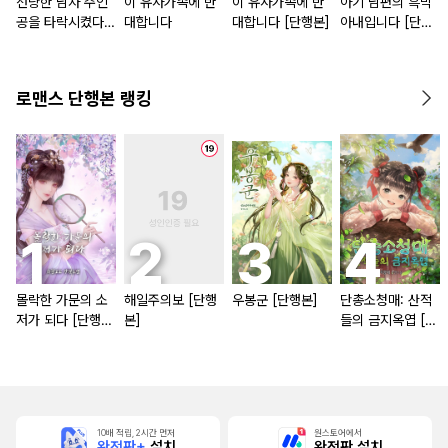
선량한 남자 주인
이 유사가족에 반
이 유사가족에 반
아기 남편의 흑막
공을 타락시켰다
대합니다
대합니다 [단행본]
아내입니다 [단행
[단행본]
본]
로맨스 단행본 랭킹
몰락한 가문의 소
해일주의보 [단행
우봉군 [단행본]
단총소청매: 산적
저가 되다 [단행
본]
들의 금지옥엽 [단
본]
행본]
10배 적립, 2시간 먼저
원스토어에서
완전판+
설치
완전판 설치