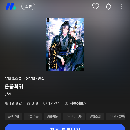
소설
무협 웹소설 > 신무협 · 완결
운룡회귀
달한
19.8만
3.8
17 건
작품정보
#신무협
#복수물
#회귀물
#검객/무사
#웹소설
#2만~3만원