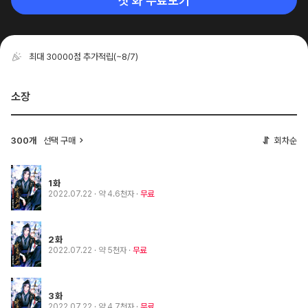
첫 화 무료보기
최대 30000점 추가적립
(~8/7)
소장
300개
선택 구매
회차순
1화
2022.07.22
· 약 4.6천자
무료
2화
2022.07.22
· 약 5천자
무료
3화
2022.07.22
· 약 4.7천자
무료