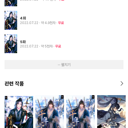
4화
2022.07.22
· 약 4.9천자
무료
5화
2022.07.22
· 약 5천자
무료
··· 펼치기
관련 작품