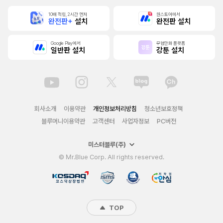
10배 적립, 2시간 먼저
원스토어에서
완전판+
설치
완전판 설치
Google Play에서
무협만화 플랫폼
일반판 설치
강툰 설치
회사소개
이용약관
개인정보처리방침
청소년보호정책
블루머니이용약관
고객센터
사업자정보
PC버전
미스터블루(주)
© Mr.Blue Corp. All rights reserved.
TOP