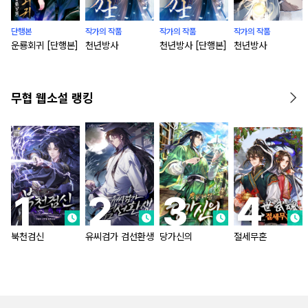
단행본
작가의 작품
작가의 작품
작가의 작품
운룡회귀 [단행본]
천년방사
천년방사 [단행본]
천년방사
무협 웹소설 랭킹
북천검신
유씨검가 검선환생
당가신의
절세무혼