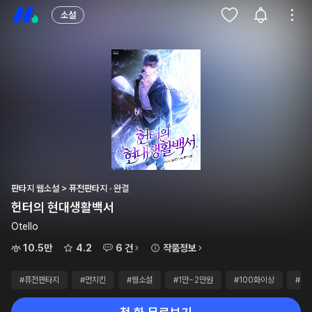
소설
판타지 웹소설 > 퓨전판타지 · 완결
헌터의 현대생활백서
Otello
10.5만
4.2
6 건
작품정보
#퓨전판타지
#먼치킨
#웹소설
#1만~2만원
#100화이상
#무