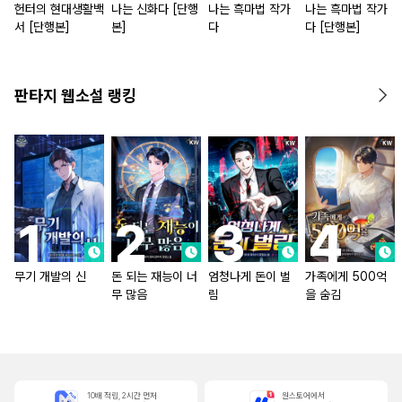
헌터의 현대생활백
나는 신화다 [단행
나는 흑마법 작가
나는 흑마법 작가
서 [단행본]
본]
다
다 [단행본]
판타지 웹소설 랭킹
무기 개발의 신
돈 되는 재능이 너
엄청나게 돈이 벌
가족에게 500억
무 많음
림
을 숨김
10배 적립, 2시간 먼저
원스토어에서