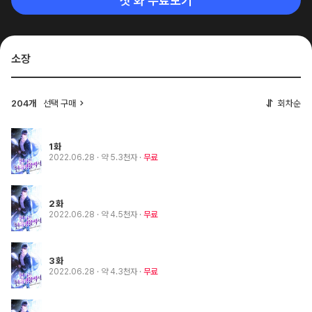
첫 화 무료보기
소장
204개
선택 구매
회차순
1화
2022.06.28
· 약 5.3천자
무료
2화
2022.06.28
· 약 4.5천자
무료
3화
2022.06.28
· 약 4.3천자
무료