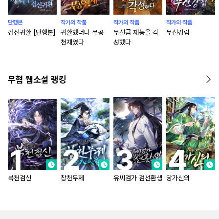
단행본
작가의 작품
작가의 작품
작가의 작품
검신귀환 [단행본]
귀환했더니 무공
무신급 재능을 각
무신강림
천재였다
성했다
무협 웹소설 랭킹
북천검신
창천무제
유씨검가 검선환생
당가신의