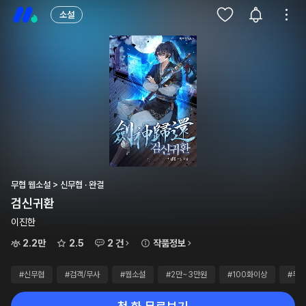
소설
무협 웹소설 > 신무협 · 완결
검신귀환
이진한
2.2만
2.5
2 건
작품정보
#신무협
#검객/무사
#웹소설
#2만~3만원
#100화이상
#무료