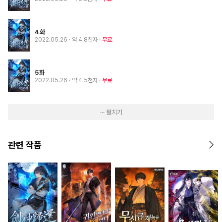
4화
2022.05.26
· 약 4.8천자
무료
5화
2022.05.26
· 약 4.5천자
무료
··· 펼치기
관련 작품