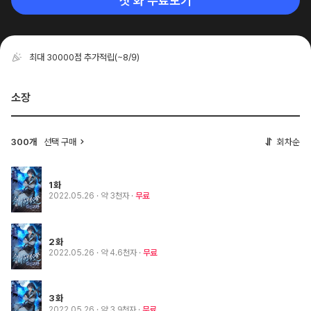
첫 화 무료보기
최대 30000점 추가적립
(~8/9)
소장
300개
선택 구매
회차순
1화
2022.05.26
· 약 3천자
무료
2화
2022.05.26
· 약 4.6천자
무료
3화
2022.05.26
· 약 3.9천자
무료