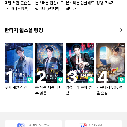
마법 쓰면 근손실
몬스터를 암살해드
몬스터를 암살해드
정령 포식자
나는데 [단행본]
립니다 [단행본]
립니다
판타지 웹소설 랭킹
무기 개발의 신
돈 되는 재능이 너
엄청나게 돈이 벌
가족에게 500억
무 많음
림
을 숨김
10배 적립, 2시간 먼저
원스토어에서