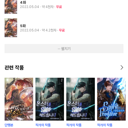
4화
2022.05.04
· 약 4천자
무료
5화
2022.05.04
· 약 4.2천자
무료
··· 펼치기
관련 작품
단행본
작가의 작품
작가의 작품
작가의 작품