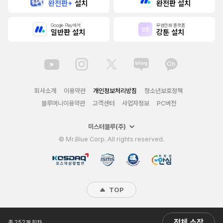
완전판+
설치
완전판 설치
Google Play에서
무협만화 플랫폼
일반판 설치
강툰 설치
회사소개
이용약관
개인정보처리방침
청소년보호정책
블루머니이용약관
고객센터
사업자정보
PC버전
미스터블루(주)
© Mr.Blue Corp. All rights reserved.
TOP
전체 소장
총 252개 회차