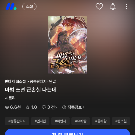
소설
판타지 웹소설 > 정통판타지 · 완결
마법 쓰면 근손실 나는데
시트리
6.6천
1.0
3 건
작품정보
#정통판타지
#먼치킨
#마법사
#유쾌함
#통쾌함
#웹소설