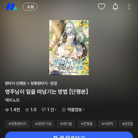
소설
판타지 단행본 > 정통판타지 · 완결
영주님이 일을 떠넘기는 방법 [단행본]
해피노트
1.4천
1.0
1 건
작품정보
#정통판타지
#경영/기업
#영지물
#전쟁물
#서정적
#잔잔함