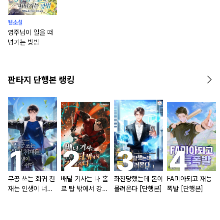
웹소설
영주님이 일을 떠
넘기는 방법
판타지 단행본 랭킹
무공 쓰는 회귀 천
배달 기사는 나 홀
좌천당했는데 돈이
FA미아되고 재능
재는 인생이 너무
로 탑 밖에서 강해
몰려온다 [단행본]
폭발 [단행본]
쉽다 [단행본]
진다 [단행본]