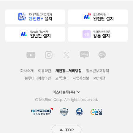
10배 적립, 2시간 먼저
원스토어에서
완전판+
설치
완전판 설치
Google Play에서
무협만화 플랫폼
일반판 설치
강툰 설치
회사소개
이용약관
개인정보처리방침
청소년보호정책
블루머니이용약관
고객센터
사업자정보
PC버전
미스터블루(주)
© Mr.Blue Corp. All rights reserved.
TOP