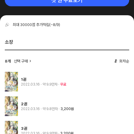
첫 권 무료보기
최대 30000점 추가적립
(~8/9)
소장
8개
선택 구매
회차순
1권
2022.03.16
· 약 9.9만자
무료
2권
2022.03.16
· 약 9.8만자
3,200원
3권
2022.03.16
· 약 9.9만자
3,200원