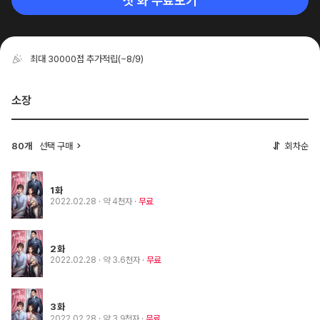
첫 화 무료보기
최대 30000점 추가적립
(~8/9)
소장
80개
선택 구매
회차순
1화
2022.02.28
· 약 4천자
무료
2화
2022.02.28
· 약 3.6천자
무료
3화
2022.02.28
· 약 3.9천자
무료