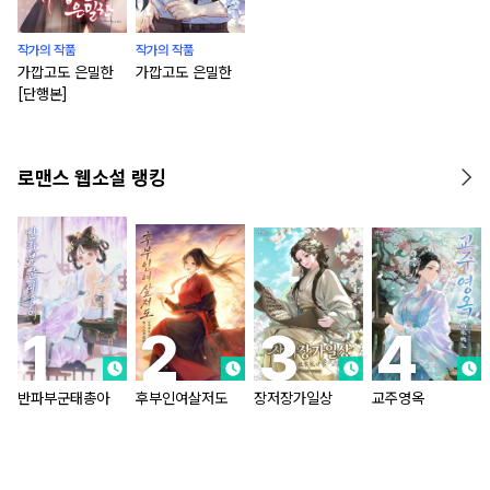
작가의 작품
작가의 작품
가깝고도 은밀한
가깝고도 은밀한
[단행본]
로맨스 웹소설 랭킹
반파부군태총아
후부인여살저도
장저장가일상
교주영옥