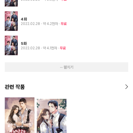
4화
2022.02.28
· 약 4.2천자
무료
5화
2022.02.28
· 약 4.1천자
무료
··· 펼치기
관련 작품