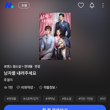
소설
로맨스 웹소설 > 현대물 · 완결
남자를 내려주세요
쥬블리
1천
리뷰작성
작품정보
#현대물
#소유욕/집착
#계략남
#웹소설
#5천~1만원
#50화