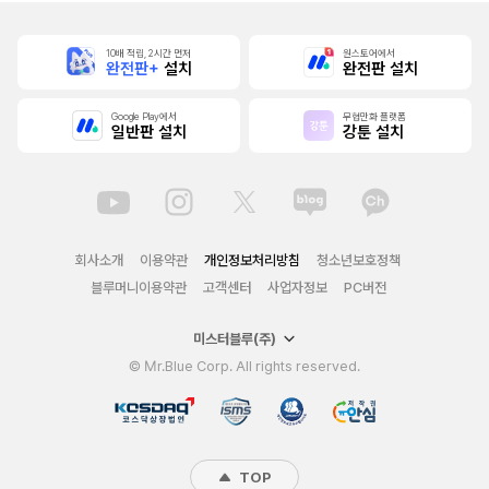
10배 적립, 2시간 먼저
원스토어에서
완전판+
설치
완전판 설치
Google Play에서
무협만화 플랫폼
일반판 설치
강툰 설치
회사소개
이용약관
개인정보처리방침
청소년보호정책
블루머니이용약관
고객센터
사업자정보
PC버전
미스터블루(주)
© Mr.Blue Corp. All rights reserved.
TOP