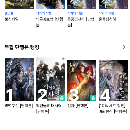
웹소설
작가의 작품
작가의 작품
작가의 작품
보신제일
약골강호행 [단행
운중평천하 [단행
운중평천하
본]
본]
무협 단행본 랭킹
광명무신 [단행본]
악인들의 대사형
선자 [단행본]
[10% 세트 할인]
[단행본]
비뢰천신 [단행본]