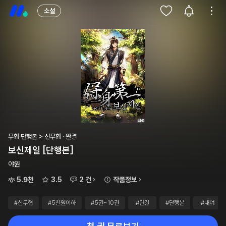
소설
무협 단행본 > 신무협 · 완결
보신제일 [단행본]
야원
5.9천
3.5
2 건
작품정보
#신무협
#5천원이하
#5권~10권
#완결
#단행본
#대여