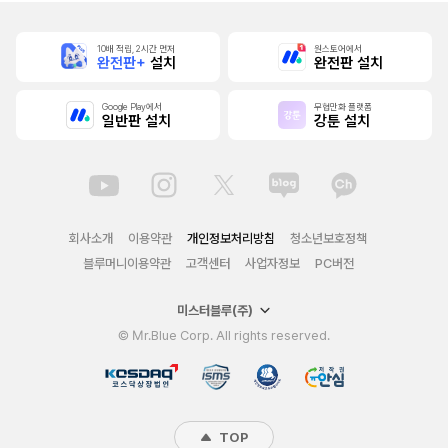
10배 적립, 2시간 먼저
원스토어에서
완전판+
설치
완전판 설치
Google Play에서
무협만화 플랫폼
일반판 설치
강툰 설치
회사소개
이용약관
개인정보처리방침
청소년보호정책
블루머니이용약관
고객센터
사업자정보
PC버전
미스터블루(주)
© Mr.Blue Corp. All rights reserved.
TOP