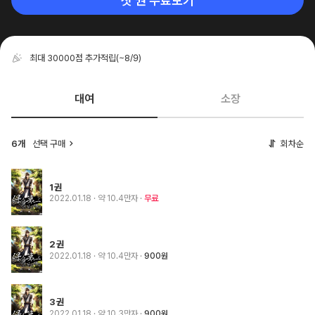
첫 권 무료보기
최대 30000점 추가적립
(~8/9)
대여
소장
6개
선택 구매
회차순
1권
2022.01.18
· 약 10.4만자
무료
2권
2022.01.18
· 약 10.4만자
900원
3권
2022.01.18
· 약 10.3만자
900원