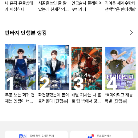
나 혼자 유물상태
시골촌놈인 줄 알
연금술사 플레이어
귀여운 세계수한테
가 이상하다
았는데 천재작가였
무림가다
선택받은 헌터생활
다
판타지 단행본 랭킹
무공 쓰는 회귀 천
좌천당했는데 돈이
배달 기사는 나 홀
FA미아되고 재능
재는 인생이 너무
몰려온다 [단행본]
로 탑 밖에서 강해
폭발 [단행본]
쉽다 [단행본]
진다 [단행본]
10배 적립, 2시간 먼저
원스토어에서