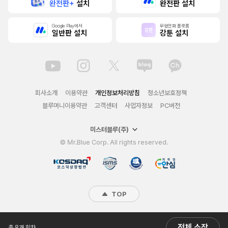
완전판+
설치
완전판 설치
Google Play에서
무협만화 플랫폼
일반판 설치
강툰 설치
회사소개
이용약관
개인정보처리방침
청소년보호정책
블루머니이용약관
고객센터
사업자정보
PC버전
미스터블루(주)
© Mr.Blue Corp. All rights reserved.
TOP
전체 소장
총 8개 회차