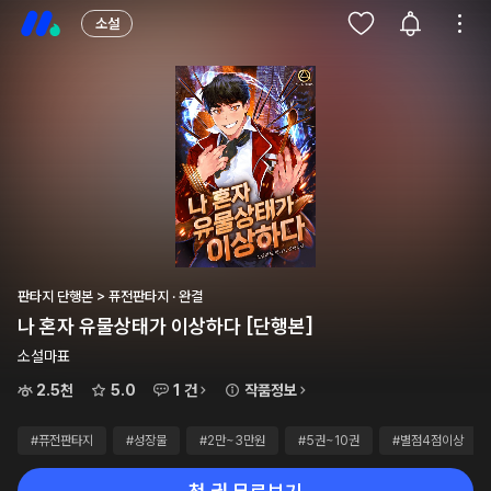
소설
판타지 단행본 > 퓨전판타지 · 완결
나 혼자 유물상태가 이상하다 [단행본]
소설마표
2.5천
5.0
1 건
작품정보
#퓨전판타지
#성장물
#2만~3만원
#5권~10권
#별점4점이상