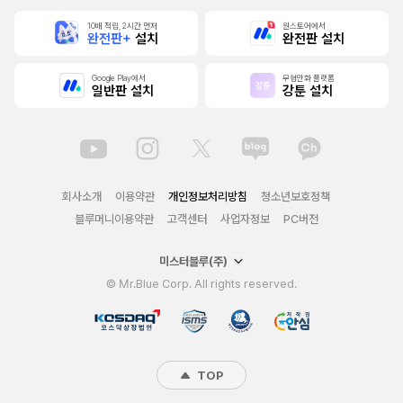
10배 적립, 2시간 먼저
원스토어에서
완전판+
설치
완전판 설치
Google Play에서
무협만화 플랫폼
일반판 설치
강툰 설치
회사소개
이용약관
개인정보처리방침
청소년보호정책
블루머니이용약관
고객센터
사업자정보
PC버전
미스터블루(주)
© Mr.Blue Corp. All rights reserved.
TOP