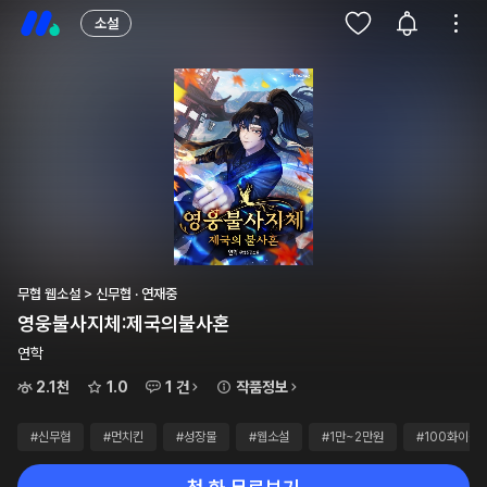
소설
무협 웹소설 > 신무협 · 연재중
영웅불사지체:제국의불사혼
연학
2.1천
1.0
1 건
작품정보
#신무협
#먼치킨
#성장물
#웹소설
#1만~2만원
#100화이상