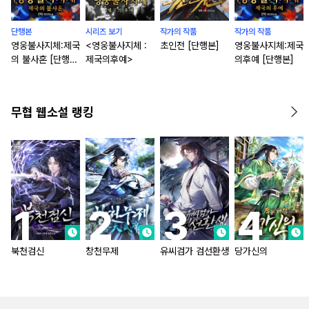
단행본
시리즈 보기
작가의 작품
작가의 작품
영웅불사지체:제국
<영웅불사지체 :
초인전 [단행본]
영웅불사지체:제국
의 불사혼 [단행
제국의후예>
의후예 [단행본]
본]
무협 웹소설 랭킹
북천검신
창천무제
유씨검가 검선환생
당가신의