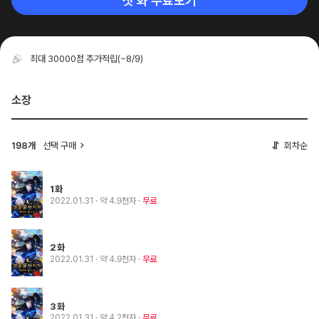
첫 화 무료보기
최대 30000점 추가적립
(~8/9)
소장
선택 구매
회차순
198개
1화
2022.01.31
· 약 4.9천자
무료
2화
2022.01.31
· 약 4.9천자
무료
3화
2022.01.31
· 약 4.2천자
무료