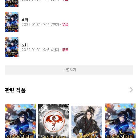
4화
2022.01.31
· 약 4.7천자
무료
5화
2022.01.31
· 약 5.4천자
무료
··· 펼치기
관련 작품