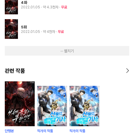
4화
2022.01.05
· 약 4.3천자
무료
5화
2022.01.05
· 약 4천자
무료
··· 펼치기
관련 작품
단행본
작가의 작품
작가의 작품