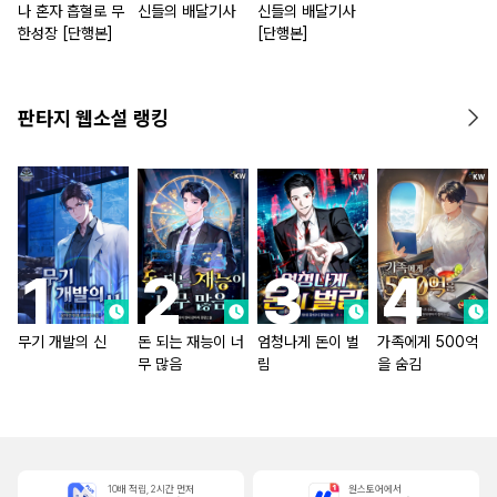
나 혼자 흡혈로 무
신들의 배달기사
신들의 배달기사
한성장 [단행본]
[단행본]
판타지 웹소설 랭킹
무기 개발의 신
돈 되는 재능이 너
엄청나게 돈이 벌
가족에게 500억
무 많음
림
을 숨김
10배 적립, 2시간 먼저
원스토어에서