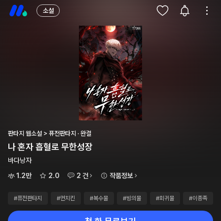
소설
판타지 웹소설 > 퓨전판타지 · 완결
나 혼자 흡혈로 무한성장
바다낭자
1.2만
2.0
2 건
작품정보
#퓨전판타지
#먼치킨
#복수물
#빙의물
#회귀물
#이종족