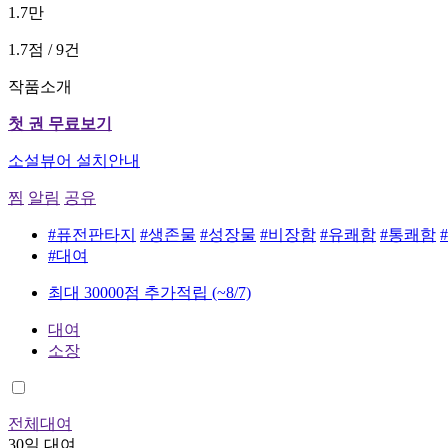
1.7만
1.7점 / 9건
작품소개
첫 권 무료보기
소설뷰어 설치안내
찜
알림
공유
#퓨전판타지
#생존물
#성장물
#비장함
#유쾌함
#통쾌함
#대여
최대 30000점 추가적립
(~8/7)
대여
소장
전체대여
30일 대여