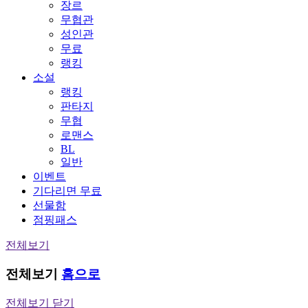
장르
무협관
성인관
무료
랭킹
소설
랭킹
판타지
무협
로맨스
BL
일반
이벤트
기다리면 무료
선물함
점핑패스
전체보기
전체보기
홈으로
전체보기 닫기