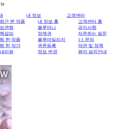
메뉴
재
내 정보
고객센터
최근 본 작품
내 정보 홈
고객센터 홈
보관함
블루머니
공지사항
책갈피
정액권
자주하는 질문
찜 한 작품
블루마일리지
1:1 문의
찜 한 작가
쿠폰등록
약관 및 정책
내리뷰
정보 변경
뷰어 설치안내