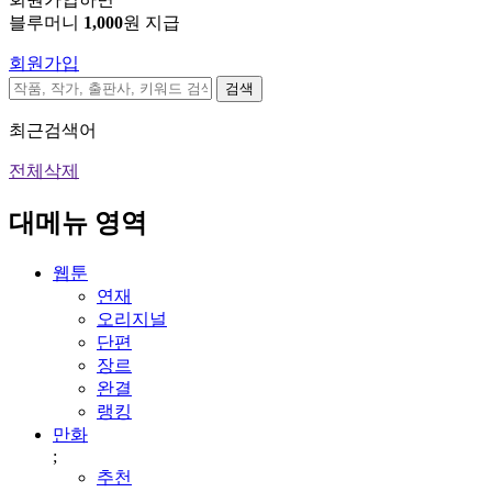
블루머니
1,000
원 지급
회원가입
검색
최근검색어
전체삭제
대메뉴 영역
웹툰
연재
오리지널
단편
장르
완결
랭킹
만화
;
추천