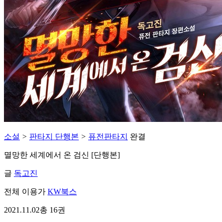
소설
>
판타지 단행본
>
퓨전판타지
완결
멸망한 세계에서 온 검신 [단행본]
글
독고진
전체 이용가
KW북스
2021.11.02
총 16권