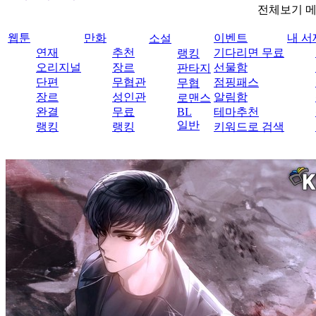
전체보기 
웹툰
만화
이벤트
내 서
소설
연재
추천
기다리면 무료
랭킹
오리지널
장르
선물함
판타지
단편
무협관
점핑패스
무협
장르
성인관
알림함
로맨스
완결
무료
BL
테마추천
일반
랭킹
랭킹
키워드로 검색