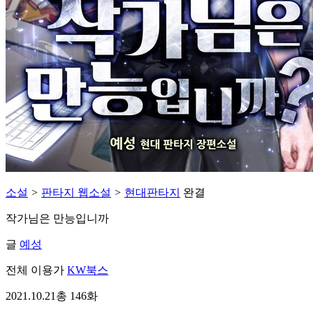
소설
>
판타지 웹소설
>
현대판타지
완결
작가님은 만능입니까
글
예성
전체 이용가
KW북스
2021.10.21
총 146화