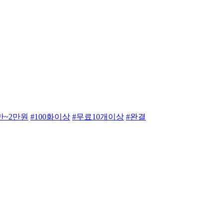
만~2만원
#100화이상
#무료10개이상
#완결