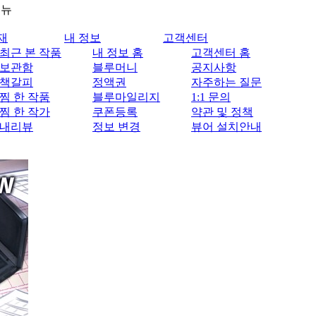
메뉴
재
내 정보
고객센터
최근 본 작품
내 정보 홈
고객센터 홈
보관함
블루머니
공지사항
책갈피
정액권
자주하는 질문
찜 한 작품
블루마일리지
1:1 문의
찜 한 작가
쿠폰등록
약관 및 정책
내리뷰
정보 변경
뷰어 설치안내