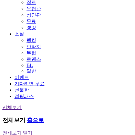
장르
무협관
성인관
무료
랭킹
소설
랭킹
판타지
무협
로맨스
BL
일반
이벤트
기다리면 무료
선물함
점핑패스
전체보기
전체보기
홈으로
전체보기 닫기