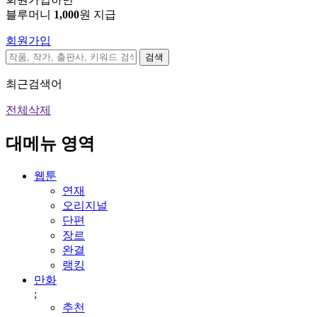
블루머니
1,000
원 지급
회원가입
검색
최근검색어
전체삭제
대메뉴 영역
웹툰
연재
오리지널
단편
장르
완결
랭킹
만화
;
추천