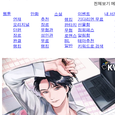
전체보기 
웹툰
만화
이벤트
내 서
소설
연재
추천
기다리면 무료
랭킹
오리지널
장르
선물함
판타지
단편
무협관
점핑패스
무협
장르
성인관
알림함
로맨스
완결
무료
BL
테마추천
일반
랭킹
랭킹
키워드로 검색