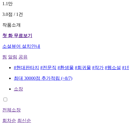
1.1만
3.0점 / 1건
작품소개
첫 화 무료보기
소설뷰어 설치안내
찜
알림
공유
#현대판타지
#전문직
#환생물
#회귀물
#작가
#웹소설
#1
최대 30000점 추가적립
(~8/7)
소장
전체소장
회차순
최신순