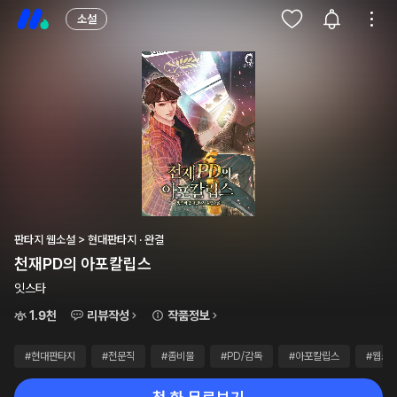
소설
판타지 웹소설 > 현대판타지 · 완결
천재PD의 아포칼립스
잇스타
1.9천
리뷰작성
작품정보
#현대판타지
#전문직
#좀비물
#PD/감독
#아포칼립스
#웹소