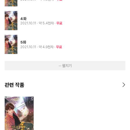
4화
2021.10.11
· 약 5.4천자
무료
5화
2021.10.11
· 약 4.9천자
무료
··· 펼치기
관련 작품