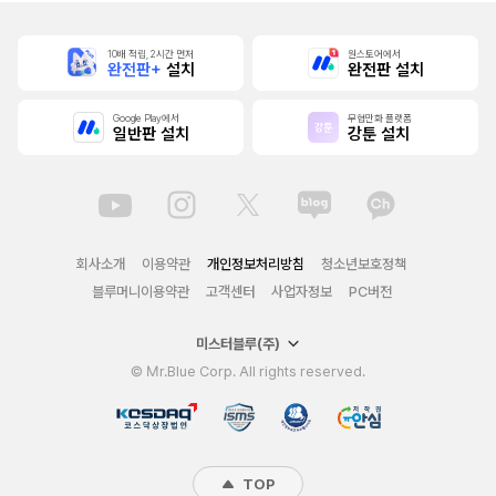
10배 적립, 2시간 먼저
원스토어에서
완전판+
설치
완전판 설치
Google Play에서
무협만화 플랫폼
일반판 설치
강툰 설치
회사소개
이용약관
개인정보처리방침
청소년보호정책
블루머니이용약관
고객센터
사업자정보
PC버전
미스터블루(주)
© Mr.Blue Corp. All rights reserved.
TOP