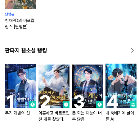
단행본
천재PD의 아포칼
립스 [단행본]
판타지 웹소설 랭킹
무기 개발의 신
이혼하고 비트코인
돈 되는 재능이 너
내 뚝배기에 날아
천 개를 찾았다.
무 많음
든 AI