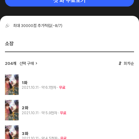
첫 화 무료보기
최대 30000점 추가적립
(~8/7)
소장
204개
선택 구매
회차순
1화
2021.10.11
· 약 6.1천자
무료
2화
2021.10.11
· 약 5.9천자
무료
3화
2021.10.11
· 약 4.5천자
무료